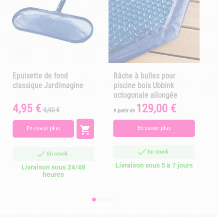
Epuisette de fond
Bâche à bulles pour
classique Jardimagine
piscine bois Ubbink
octogonale allongée
4,95 €
129,00 €
Prix
Prix
Prix
9,90 €
A partir de
A
de
base

En savoir plus
En savoir plus
En stock
En stock
Livraison sous 5 à 7 jours
Livraison sous 24/48
heures