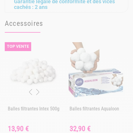
Garantie légale de conformité et des vices
cachés : 2 ans
Accessoires
TOP VENTE
Balles filtrantes Intex 500g
Balles filtrantes Aqualoon
13,90 €
32,90 €
Prix
Prix
P