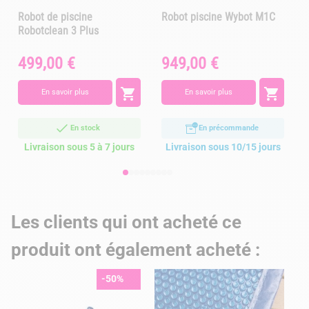
Robot de piscine
Robot piscine Wybot M1C
Robotclean 3 Plus
499,00 €
949,00 €
Prix
Prix
P


En savoir plus
En savoir plus
En stock
En précommande
Livraison sous 5 à 7 jours
Livraison sous 10/15 jours
Les clients qui ont acheté ce
produit ont également acheté :
-50%