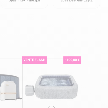
Spas Intex PureSpa
Spas Bestway Lay-Z
VENTE FLASH
-100,00 €