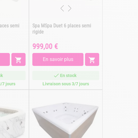
aces semi
Spa MSpa Duet 6 places semi
rigide
999,00 €
Prix

En savoir plus

ck
En stock
/7 jours
Livraison sous 3/7 jours