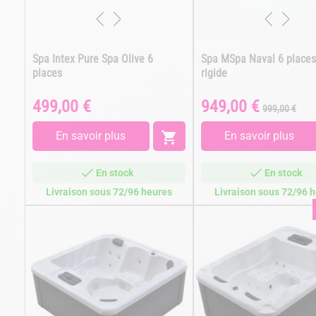
Spa Intex Pure Spa Olive 6
Spa MSpa Naval 6 places
places
rigide
499,00 €
949,00 €
Prix
Prix
Prix
999,00 €
de
base
En savoir plus

En savoir plus
En stock
En stock
Livraison sous 72/96 heures
Livraison sous 72/96 