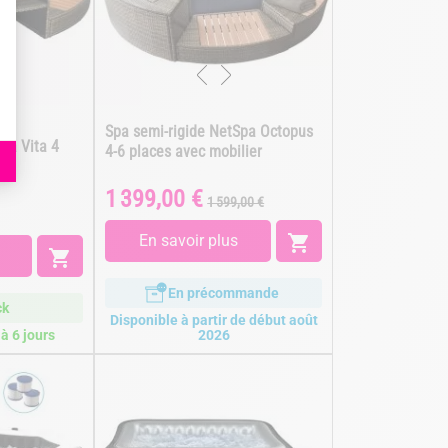
Spa semi-rigide NetSpa Octopus
pa Vita 4
4-6 places avec mobilier
1 399,00 €
Prix
Prix
1 599,00 €
de
base
En savoir plus


En précommande
ck
Disponible à partir de début août
à 6 jours
2026