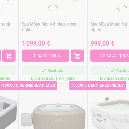
 semi
Spa MSpa Mono 8 places semi
Spa MSpa Mono 6 pl
rigide
rigide
1 099,00 €
999,00 €
Prix
Prix

En savoir plus

En savoir plus
En stock
En sto
heures
Livraison sous 3/7 jours
Livraison sous 3
-100,00 €
DERNIÈRES PIÈCES
-50,00 €
DERNIÈRES PIÈCES