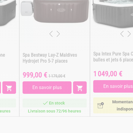
Spa Intex Pure Spa 
one
Spa Bestway Lay-Z Maldives
bulles et jets 6 plac
Hydrojet Pro 5-7 places
1 049,00 €
Prix
999,00 €
Prix
Prix
1 179,00 €
de
En savoir plus
base

En savoir plus

Momentan
En stock
indispon
heures
Livraison sous 72/96 heures