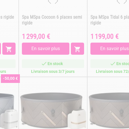
s rigide
Spa MSpa Cocoon 6 places semi
Spa MSpa Tidal 6 pl
rigide
rigide
1 299,00 €
1 199,00 €
Prix
Prix

En savoir plus

En savoir plus
En stock
En sto
ours
Livraison sous 3/7 jours
Livraison sous 72
-50,00 €