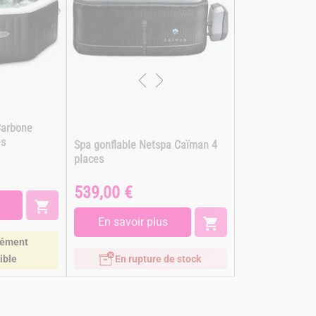
Carbone
es
Spa gonflable Netspa Caïman 4
places
539,00 €
Prix

En savoir plus

ément
ible
En rupture de stock