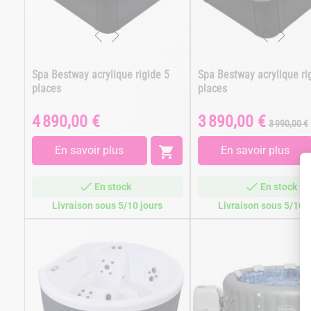
Spa Bestway acrylique rigide 5
Spa Bestway acrylique ri
places
places
4 890,00 €
3 890,00 €
Prix
Prix
Prix
3 990,00 €
de
base
En savoir plus

En savoir plus
En stock
En stock
Livraison sous 5/10 jours
Livraison sous 5/10 j