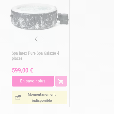
Spa Intex Pure Spa Galaxie 4
places
599,00 €
Prix
En savoir plus

Momentanément
indisponible