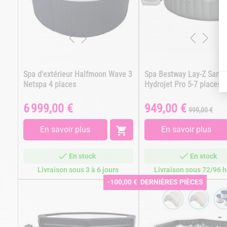
Spa d'extérieur Halfmoon Wave 3
Spa Bestway Lay-Z Santor
Netspa 4 places
Hydrojet Pro 5-7 places
6 999,00 €
949,00 €
Prix
Prix
Prix
999,00 €
de
base
En savoir plus

En savoir plus
En stock
En stock
Livraison sous 3 à 6 jours
Livraison sous 72/96 
-100,00 €
DERNIÈRES PIÈCES