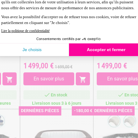
ini
Spa semi-rigide NetSpa Vita
Spa semi-rigide NetS
Premium 6 places avec mobilier
places avec mobilier
1 499,00 €
1 499,00 €
Prix
Prix
Prix
1 699,00 €
de
base

En savoir plus

En savoir plus
En stock
En sto
heures
Livraison sous 3 à 6 jours
Livraison sous 3 
DERNIÈRES PIÈCES
-180,00 €
DERNIÈRES PIÈCES