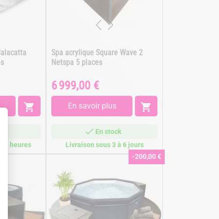
Calacatta
Spa acrylique Square Wave 2
es
Netspa 5 places
6 999,00 €
Prix

En savoir plus

ck
En stock
/96 heures
Livraison sous 3 à 6 jours
-200,00 €