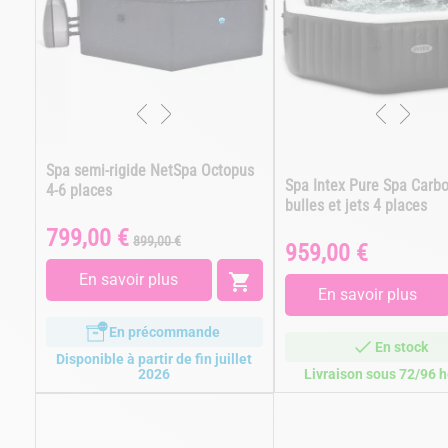
Spa semi-rigide NetSpa Octopus
Spa Intex Pure Spa Carb
4-6 places
bulles et jets 4 places
799,00 €
Prix
Prix
899,00 €
959,00 €
Prix
de
base
En savoir plus

En savoir plus
En précommande
En stock
Disponible à partir de fin juillet
2026
Livraison sous 72/96 