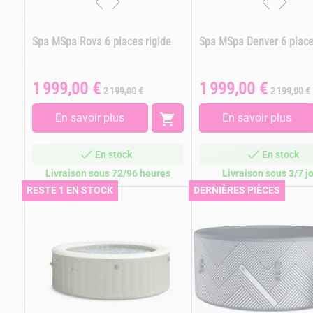
Spa MSpa Rova 6 places rigide
Spa MSpa Denver 6 place
1 999,00 €
1 999,00 €
Prix
Prix
Prix
Prix
2 199,00 €
2 199,00 €
de
de
base
base
En savoir plus

En savoir plus
En stock
En stock
Livraison sous 72/96 heures
Livraison sous 3/7 j
RESTE 1 EN STOCK
DERNIÈRES PIÈCES