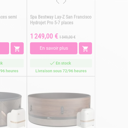
aces semi
Spa Bestway Lay-Z San Francisco
Hydrojet Pro 5-7 places
1 249,00 €
Prix
Prix
1 349,00 €
de
base

En savoir plus

ck
En stock
/96 heures
Livraison sous 72/96 heures