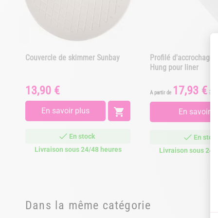
Couvercle de skimmer Sunbay
Profilé d'accrochage
Hung pour liner
13,90 €
17,93 €
Prix
Prix
Pri
23,
A partir de
de
ba
En savoir plus

En savoir p
En stock
En stoc
Livraison sous 24/48 heures
Livraison sous 24/
Dans la même catégorie