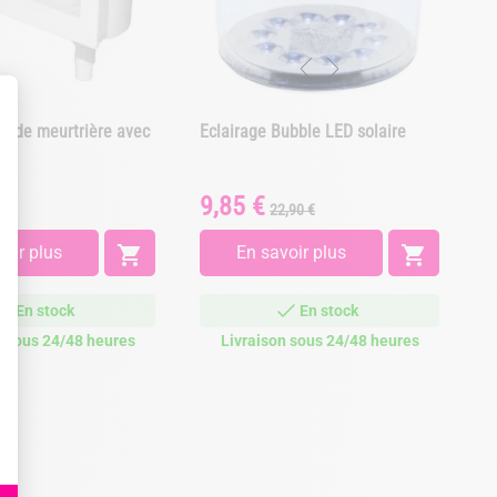
ande meurtrière avec
Eclairage Bubble LED solaire
S
y
p
9,85 €
8
Prix
Prix
Pr
22,90 €
de
base
oir plus

En savoir plus

En stock
En stock
n sous 24/48 heures
Livraison sous 24/48 heures