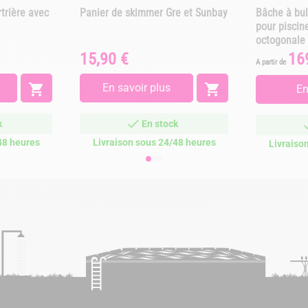
trière avec
Panier de skimmer Gre et Sunbay
Bâche à bul
pour piscin
octogonale
15,90 €
16
Prix
Prix
A partir de

En savoir plus

En
k
En stock
48 heures
Livraison sous 24/48 heures
Livraiso