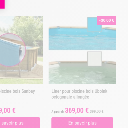
-30,00 €
piscine bois Sunbay
Liner pour piscine bois Ubbink
L
octogonale allongée
o
9,00 €
369,00 €
Prix
Prix
399,00 €
A partir de
A 
de
base
 savoir plus
En savoir plus