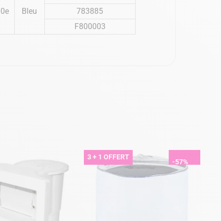
00e
Bleu
783885
F800003
3 + 1 OFFERT
-57%