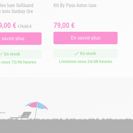
les luxe SolGuard
Kit By Pass Aston luxe
P
e bois Sunbay Gre
d
9,00 €
79,00 €
Prix
Prix
179,00 €
A 
de
base
En savoir plus
 savoir plus
En stock
En stock
Livraison sous 24/48 heures
n sous 72/96 heures