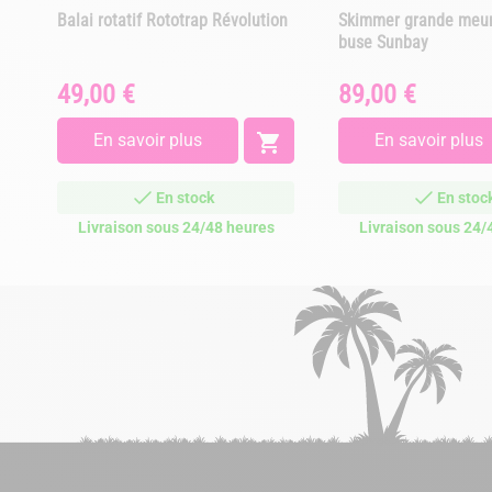
Balai rotatif Rototrap Révolution
Skimmer grande meur
buse Sunbay
49,00 €
89,00 €
Prix
Prix
En savoir plus

En savoir plus
En stock
En stoc
Livraison sous 24/48 heures
Livraison sous 24/