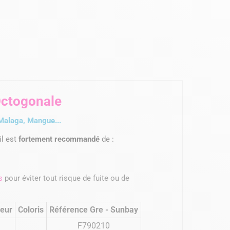
Octogonale
Malaga, Mangue...
il est
fortement recommandé
de :
s
pour éviter tout risque de fuite ou de
eur
Coloris
Référence Gre - Sunbay
F790210