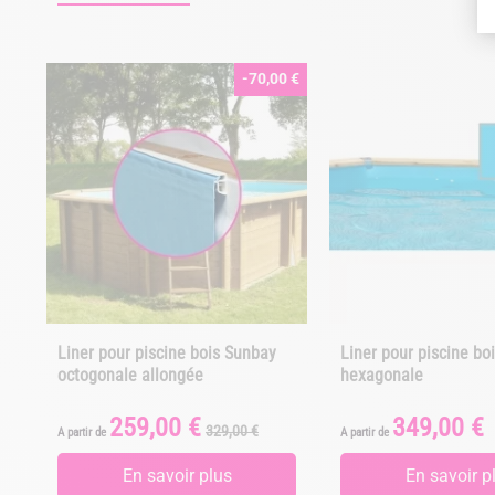
-70,00 €
Liner pour piscine bois Sunbay
Liner pour piscine bo
octogonale allongée
hexagonale
259,00 €
349,00 €
Prix
Prix
Prix
329,00 €
A partir de
A partir de
de
base
En savoir plus
En savoir p