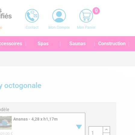
0
Contact
Mon Compte
Mon Panier
ccessoires
Spas
Saunas
Construction
ay octogonale
dèle
Ananas - 4,28 x h1,17m
09,00 €