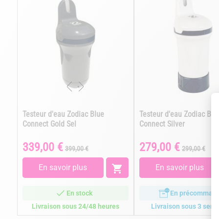
Testeur d'eau Zodiac Blue
Testeur d'eau Zodiac Blu
Connect Gold Sel
Connect Silver
339,00 €
279,00 €
Prix
Prix
Prix
Prix
399,00 €
299,00 €
de
de
base
base
En savoir plus

En savoir plus
En stock
En précomman
Livraison sous 24/48 heures
Livraison sous 3 sem