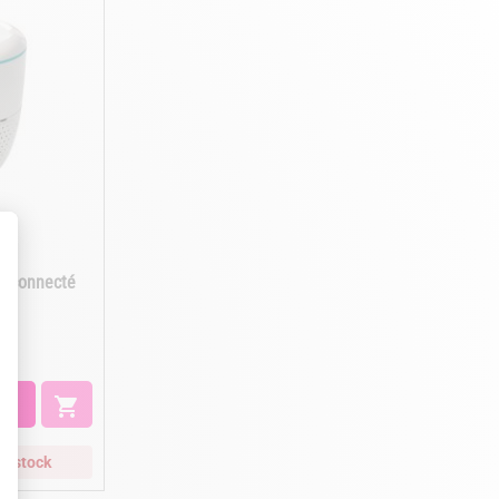
ex connecté

de stock