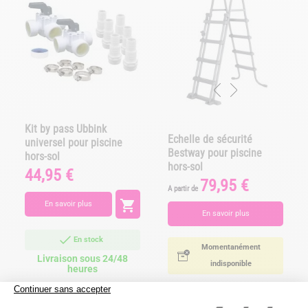
Kit by pass Ubbink
Echelle de sécurité
universel pour piscine
Bestway pour piscine
hors-sol
hors-sol
44,95 €
Prix
79,95 €
Prix
A partir de

En savoir plus
En savoir plus
En stock
Momentanément
Livraison sous 24/48
indisponible
heures