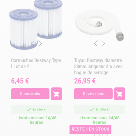
Cartouches Bestway Type
Tuyau Bestway diametre
I Lot de 2
38mm longueur 3m avec
bague de serrage
6,45 €
26,95 €
Prix
Prix


En savoir plus
En savoir plus
En stock
En stock
Livraison sous 24/48
Livraison sous 24/48
heures
heures
RESTE 1 EN STOCK