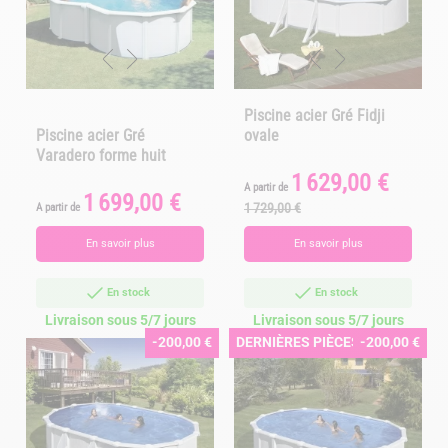
Piscine acier Gré Fidji
Piscine acier Gré
ovale
Varadero forme huit
1 629,00 €
Prix
Prix
A partir de
1 699,00 €
Prix
de
1 729,00 €
A partir de
base
En savoir plus
En savoir plus
En stock
En stock
Livraison sous 5/7 jours
Livraison sous 5/7 jours
-200,00 €
DERNIÈRES PIÈCES
-200,00 €