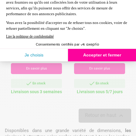
Piscine acier Gré aspect
bois Mauritius ovale
Piscine acier Gré aspect
bois Amazonia ovale
2 309,00 €
Prix
Prix
A partir de
3 199,00 €
de
Prix
2 449,00 €
A partir de
base
En savoir plus
En savoir plus
En stock
En stock
Livraison sous 3 semaines
Livraison sous 5/7 jours

Retour en haut
Disponibles dans une grande variété de dimensions,
les