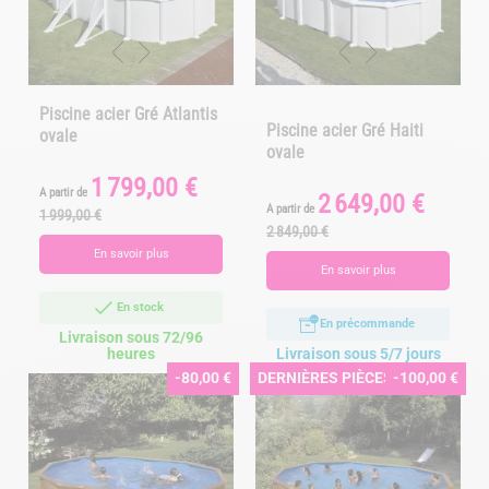
Piscine acier Gré Atlantis
Piscine acier Gré Haiti
ovale
ovale
1 799,00 €
Prix
Prix
A partir de
2 649,00 €
Prix
Prix
de
A partir de
1 999,00 €
de
base
2 849,00 €
base
En savoir plus
En savoir plus
En stock
En précommande
Livraison sous 72/96
heures
Livraison sous 5/7 jours
-80,00 €
DERNIÈRES PIÈCES
-100,00 €