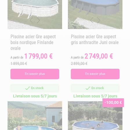
Piscine acier Gre aspect
Piscine acier Gre aspect
bois nordique Finlande
gris anthracite Juni ovale
ovale
1 799,00 €
2 749,00 €
Prix
Prix
Prix
Prix
A partir de
A partir de
de
de
1 899,00 €
2 899,00 €
base
base
En savoir plus
En savoir plus
En stock
En stock
Livraison sous 5/7 jours
Livraison sous 5/7 jours
-100,00 €