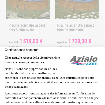
Piscine acier Gré aspect
Piscine acier Gré aspect
bois Sicilia ovale
bois Pacific ovale
1 519,00 €
1 729,00 €
Prix
Prix
Prix
Prix
A partir de
A partir de
de
de
1 599,00 €
1 829,00 €
base
base
En savoir plus
En savoir plus
En stock
En stock
Livraison sous 5/7 jours
Livraison sous 5/7 jours
RESTE 1 EN STOCK
-140,00 €