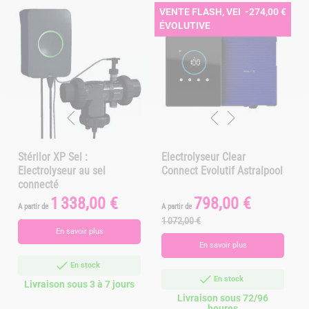
VENTE FLASH, VERSION
-274,00 €
ÉVOLUTIVE
Stérilor XP Sel :
Electrolyseur Clear
Electrolyseur au sel
Connect Evolutif Astralpool
connecté
1 338,00 €
798,00 €
Prix
Prix
Prix
A partir de
A partir de
A
de
1 072,00 €
1
base
En savoir plus
En savoir plus
En stock
En stock
Livraison sous 3 à 7 jours
Livraison sous 72/96
heures