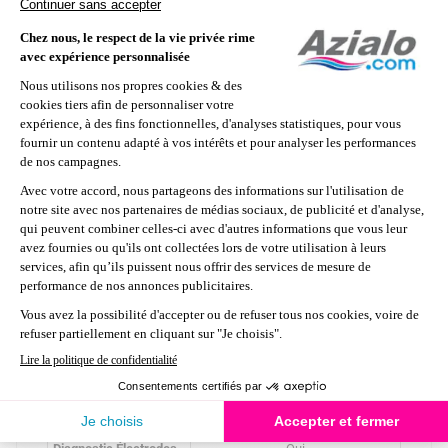
min. 3,5g | max. 12 g/l
Réglage de la
10 niveaux de production de 0 à
production
100%
Cellule autonettoyante
Oui, par inversion de polarité
Inversion de polarité
réglable : 2h, 3h, 4h, 7h
Protection
IPX4
Mode Boost : 100% pendant
Mode de
24h
fonctionnement
Mode Volet : réglable de 20%
complémentaires
à 80%
Détecteur de débit
✔
✔
✔
(capteur de gaz)
Installation verticale recommandée
Installation horizontale autorisée
Position de la cellule
Installation en by-pass, au point le
plus haut de l'installation, et tuyaux
vers le bas