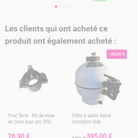
Les clients qui ont acheté ce
produit ont également acheté :
-44,00 €
Pool Terre - Kit de mise
Filtre à sable Astral
en terre pour pvc D50
Cantabric Side
26,90 €
395,00 €
Prix
Prix
Prix
P
A partir de