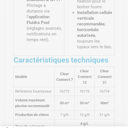
fixation pour le
Pilotage à
boîtier fourni.
distance via
Installation cellule
l’
application
verticale
Fluidra Pool
recommandée,
(réglages avancés,
horizontale
notifications en
autorisée
,
temps réel).
toujours les
tuyaux vers le bas.
Caractéristiques techniques
Clear
Clear
Clear
Modèle
Connect
Connect
Connect 7
12
21
Référence fournisseur
76772
76773
76774
Volume maximum
30 m³
50 m³
90m³
piscine recommandé
Production de chlore
7 g/h
12 g/h
21 g/h
4 g/L
Taux de sel requis