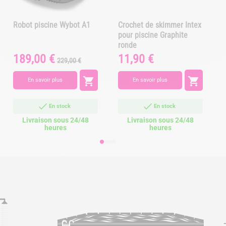
Robot piscine Wybot A1
Crochet de skimmer Intex
pour piscine Graphite
ronde
189,00 €
11,90 €
Prix
Prix
Prix
P
229,00 €
de
base


En savoir plus
En savoir plus
En stock
En stock
Livraison sous 24/48
Livraison sous 24/48
heures
heures