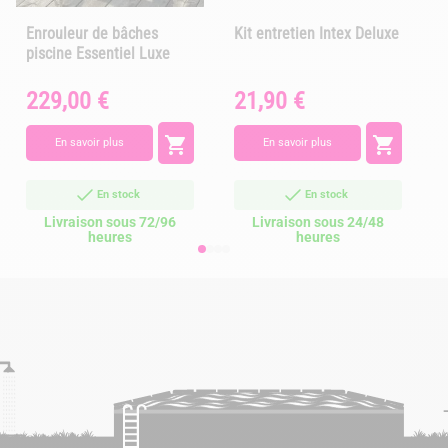
Enrouleur de bâches
Kit entretien Intex Deluxe
piscine Essentiel Luxe
229,00 €
21,90 €
Prix
Prix
P


En savoir plus
En savoir plus
En stock
En stock
Livraison sous 72/96
Livraison sous 24/48
heures
heures