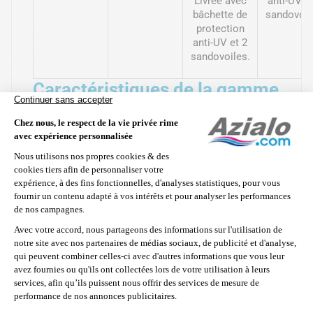
Livrée avec
anti-UV et
bâchette de
sandovoil
protection
anti-UV et 2
sandovoiles.
Caractéristiques de la gamme
de bâches à bulles sur
mesure Azialo
Pour bien choisir votre bâche à bulles
, ne vous fiez
pas seulement au prix ou à l’esthétique.
Qualité et
performance isothermique
sont essentielles.
Chaque usage, région et attente correspond à un
coloris et une épaisseur spécifiques
(exprimée en
microns, 1 µ = 0,001 mm).
Plus l’épaisseur du film en
polyéthylène est élevée, plus la bâche est résistante
et durable
– un critère clé pour un choix adapté à
votre piscine. Parcourez notre sélection de bâches
sur-mesure pour trouver le produit qui vous convient.
Garan