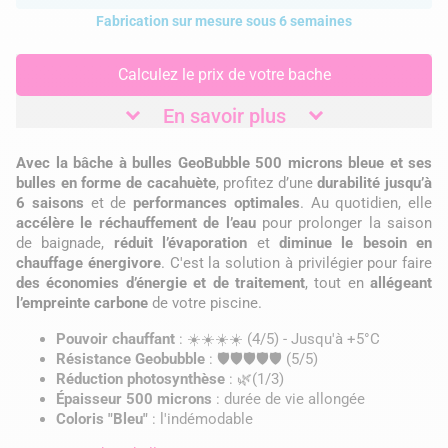
Fabrication sur mesure sous 6 semaines
Calculez le prix de votre bache
En savoir plus
Avec la bâche à bulles GeoBubble 500 microns bleue et ses
bulles en forme de cacahuète
, profitez d’une
durabilité jusqu’à
6 saisons
et de
performances optimales
. Au quotidien, elle
accélère le réchauffement de l’eau
pour prolonger la saison
de baignade,
réduit l’évaporation
et
diminue le besoin en
chauffage énergivore
. C'est la solution à privilégier pour faire
des économies d’énergie et de traitement
, tout en
allégeant
l’empreinte carbone
de votre piscine.
Pouvoir chauffant
: ☀️☀️☀️☀️ (4/5) - Jusqu'à +5°C
Résistance Geobubble
: 🛡️🛡️🛡️🛡️🛡️ (5/5)
Réduction photosynthèse
: 🌿(1/3)
Épaisseur 500 microns
: durée de vie allongée
Coloris "Bleu"
: l'indémodable