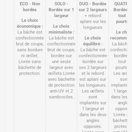
ECO - Non
SOLO -
DUO - Bordée
QUATRO 
bordée
Bordée sur 1
sur 2 largeurs
Bordée s
largeur
+ rebord
tout le
Le choix
aplani sur les
pourtou
économique :
Le choix
longueurs
La bâche est
minimaliste :
Le choi
confectionnée
La bâche est
Le choix
recommand
brut de coupe,
confectionnée
équilibré :
La bâche 
sans bordure
brut de coupe,
La bâche est
confection
ni œillet.
bordée sur
confectionnée
bordée s
Livrée sans
une seule
bordée sur
tout le
bâchette de
largeur avec
ses 2 largeurs
pourtour
protection.
œillets.Livrée
et le rebord
Les œille
avec bâchette
est aplani sur
sont
de protection
les longueurs.
implantés 
anti-UV et 2
Les œillets
1 largeur 
sandovoiles.
sont
dans les d
implantés sur
angles
1 largeur et
opposés
dans les deux
Livrée av
angles
bâchette 
opposés.
protecti