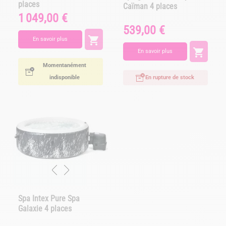
places
Caïman 4 places
1 049,00 €
Prix
539,00 €
Prix

En savoir plus

En savoir plus
Momentanément
indisponible
En rupture de stock
Spa Intex Pure Spa
Galaxie 4 places