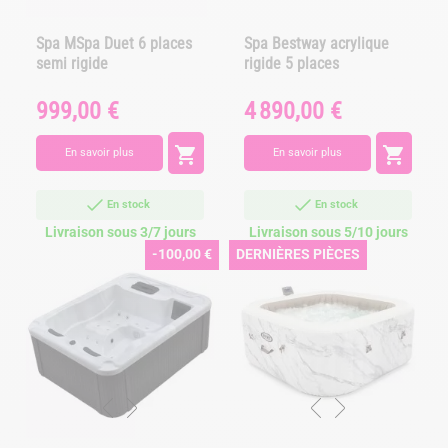
Spa MSpa Duet 6 places
Spa Bestway acrylique
semi rigide
rigide 5 places
999,00 €
4 890,00 €
Prix
Prix


En savoir plus
En savoir plus
En stock
En stock
Livraison sous 3/7 jours
Livraison sous 5/10 jours
-100,00 €
DERNIÈRES PIÈCES