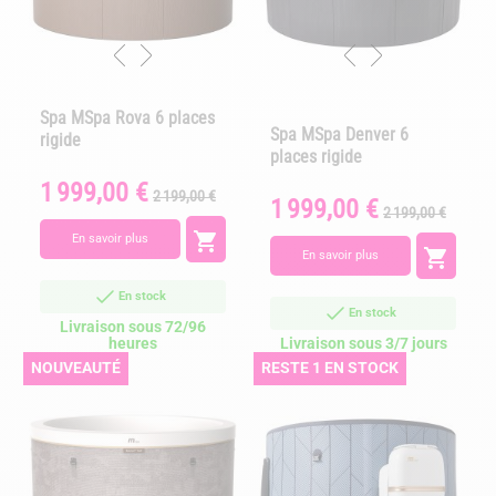
Spa MSpa Rova 6 places
Spa MSpa Denver 6
rigide
places rigide
1 999,00 €
Prix
Prix
2 199,00 €
1 999,00 €
Prix
Prix
de
2 199,00 €
de
base

En savoir plus
base

En savoir plus
En stock
En stock
Livraison sous 72/96
heures
Livraison sous 3/7 jours
NOUVEAUTÉ
RESTE 1 EN STOCK