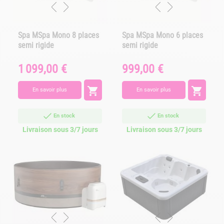
Spa MSpa Mono 8 places
Spa MSpa Mono 6 places
semi rigide
semi rigide
1 099,00 €
999,00 €
Prix
Prix


En savoir plus
En savoir plus
En stock
En stock
Livraison sous 3/7 jours
Livraison sous 3/7 jours