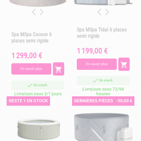
Spa MSpa Tidal 6 places
Spa MSpa Cocoon 6
semi rigide
places semi rigide
1 199,00 €
Prix
1 299,00 €
Prix

En savoir plus

En savoir plus
En stock
En stock
Livraison sous 72/96
Livraison sous 3/7 jours
heures
RESTE 1 EN STOCK
DERNIÈRES PIÈCES
-50,00 €