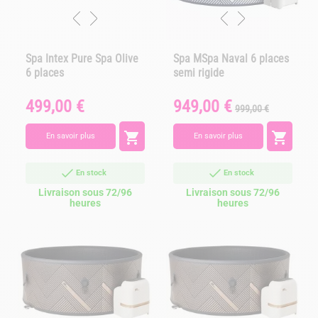
Spa Intex Pure Spa Olive
Spa MSpa Naval 6 places
6 places
semi rigide
499,00 €
949,00 €
Prix
Prix
Prix
999,00 €
de
base


En savoir plus
En savoir plus
En stock
En stock
Livraison sous 72/96
Livraison sous 72/96
heures
heures