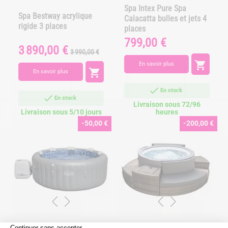
Spa Intex Pure Spa
Spa Bestway acrylique
Calacatta bulles et jets 4
rigide 3 places
places
799,00 €
Prix
3 890,00 €
Prix
Prix
3 990,00 €
de

En savoir plus
base

En savoir plus
En stock
En stock
Livraison sous 72/96
Livraison sous 5/10 jours
heures
-50,00 €
-200,00 €