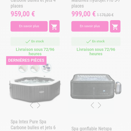
Carbone bulles et jets 4
Maldives Hydrojet Pro 5-7
places
places
959,00 €
999,00 €
Prix
Prix
Prix
1 179,00 €
de
base


En savoir plus
En savoir plus
En stock
En stock
Livraison sous 72/96
Livraison sous 72/96
heures
heures
DERNIÈRES PIÈCES
Spa Intex Pure Spa
Carbone bulles et jets 6
Spa gonflable Netspa