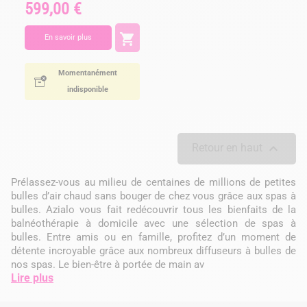
599,00 €
Prix

En savoir plus
Momentanément
indisponible

Retour en haut
Prélassez-vous au milieu de centaines de millions de petites
bulles d’air chaud sans bouger de chez vous grâce aux spas à
bulles. Azialo vous fait redécouvrir tous les bienfaits de la
balnéothérapie à domicile avec une sélection de spas à
bulles. Entre amis ou en famille, profitez d’un moment de
détente incroyable grâce aux nombreux diffuseurs à bulles de
nos spas. Le bien-être à portée de main av
Lire plus