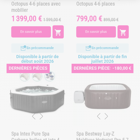
Octopus 4-6 places avec
Octopus 4-6 places
mobilier
1 399,00 €
799,00 €
Prix
Prix
Prix
Prix
1 599,00 €
899,00 €
de
de
base
base


En savoir plus
En savoir plus
En précommande
En précommande
Disponible à partir de
Disponible à partir de fin
début août 2026
juillet 2026
DERNIÈRES PIÈCES
DERNIÈRES PIÈCES
-180,00 €
Spa Intex Pure Spa
Spa Bestway Lay-Z