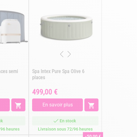
aces semi
Spa Intex Pure Spa Olive 6
places
499,00 €
Prix

En savoir plus

ck
En stock
/96 heures
Livraison sous 72/96 heures
-50,00 €