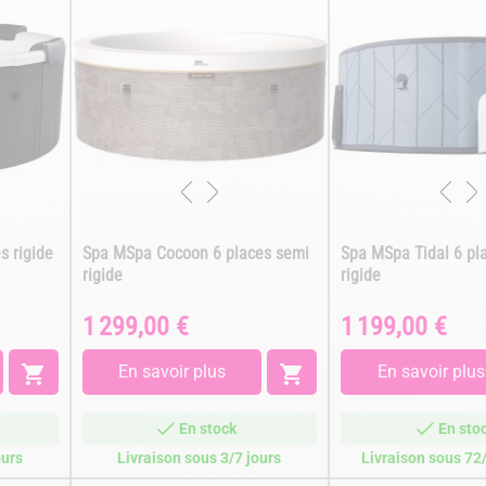
s rigide
Spa MSpa Cocoon 6 places semi
Spa MSpa Tidal 6 pl
rigide
rigide
1 299,00 €
1 199,00 €
Prix
Prix

En savoir plus

En savoir plus
En stock
En sto
ours
Livraison sous 3/7 jours
Livraison sous 72