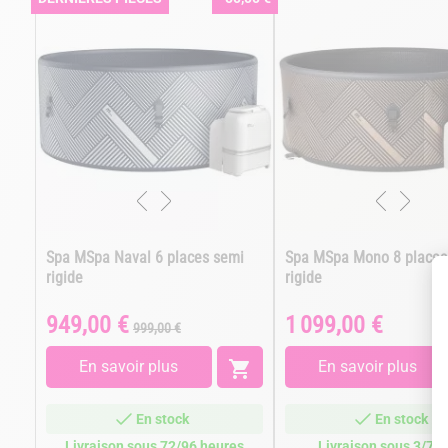
Spa MSpa Naval 6 places semi
Spa MSpa Mono 8 places
rigide
rigide
949,00 €
1 099,00 €
Prix
Prix
Prix
999,00 €
de
base
En savoir plus

En savoir plus
En stock
En stock
Livraison sous 72/96 heures
Livraison sous 3/7 j