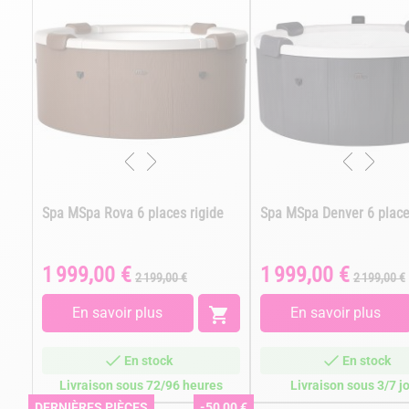
Spa MSpa Rova 6 places rigide
Spa MSpa Denver 6 place
1 999,00 €
1 999,00 €
Prix
Prix
Prix
Prix
2 199,00 €
2 199,00 €
de
de
base
base
En savoir plus

En savoir plus
En stock
En stock
Livraison sous 72/96 heures
Livraison sous 3/7 j
DERNIÈRES PIÈCES
-50,00 €