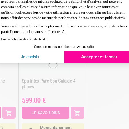
one
Spa Intex Pure Spa Galaxie 4
places
599,00 €
Prix

En savoir plus

nt
Momentanément