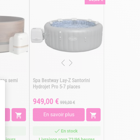
aces semi
Spa Bestway Lay-Z Santorini
Hydrojet Pro 5-7 places
949,00 €
Prix
Prix
999,00 €
de
base

En savoir plus

ck
En stock
/7 jours
Livraison sous 72/96 heures