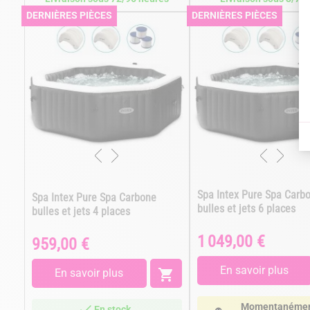
DERNIÈRES PIÈCES
DERNIÈRES PIÈCES
Spa Intex Pure Spa Carb
Spa Intex Pure Spa Carbone
bulles et jets 6 places
bulles et jets 4 places
1 049,00 €
Prix
959,00 €
Prix
En savoir plus
En savoir plus

Momentanéme
En stock