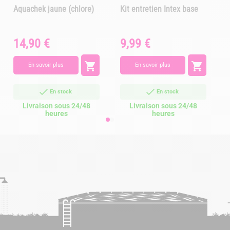
Aquachek jaune (chlore)
Kit entretien Intex base
14,90 €
9,99 €
Prix
Prix
A


En savoir plus
En savoir plus
En stock
En stock
Livraison sous 24/48
Livraison sous 24/48
heures
heures