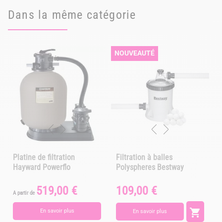
Dans la même catégorie
NOUVEAUTÉ
Platine de filtration
Filtration à balles
Hayward Powerflo
Polyspheres Bestway
519,00 €
109,00 €
Prix
Prix
A partir de
A

En savoir plus
En savoir plus