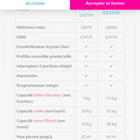
Platine 8
Platine
m³/h
Modèle
6m³/h
QX2600
QX2100
Référence Intex
26676
26680
Débit
6 m³/h
8 m³/h
Ecostérilisateur Krystal Clear
✔
✔
Préfiltre amovible grande taille
✔
✔
Interrupteur 3 positions intégré
✔
✔
Manomètre
✔
✔
Programmateur intégré
✔
✔
Capacité
balles filtrantes
(non
1 kg
1,5 kg
fournies)
Capacité
sable
(non fourni)
35 kg
55 kg
Capacité
verre filtrant
(non
25 kg
38 kg
fourni)
Pour piscine jusqu'à
32 m³
60 m³