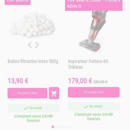
TOP VENTE
TOP VENTE, COUP DE 🩵
-110,00 €
AZIALO
Balles filtrantes Intex 500g
Aspirateur Voltera 60
Triklean
13,90 €
179,00 €
Prix
Prix
Prix
P
289,00 €
de
base

En savoir plus
En savoir plus
En stock
En stock
Livraison sous 24/48
Livraison sous 24/48
heures
heures