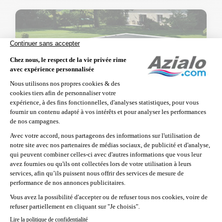
Bâche à barres sur mesure
La bâche à barres fait partie des dispositifs de
sécurité, conforme à la loi. Cette bâche remplace, à
la fois, la bâche d’été et la bâche d’hivernage et
peut donc s’utiliser toute l’année. La bâche à barres
est une bâche en PVC très résistante, traitée anti-
UV et anti fongique, qui se déroule simplement sur
la piscine en étant renforcée par des barres rigides
posées sur le bord de la piscine. L'avantage est