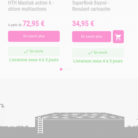
HTH Maxitab action 6 -
Superflock Bayrol -
chlore multiactions
floculant cartouche
72,95 €
34,95 €
Prix
Prix
A partir de
A

En savoir plus
En savoir plus
En stock
En stock
Livraison sous 4 à 5 jours
Livraison sous 4 à 5 jours