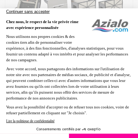
Pour quelles piscines ?
Types de piscine :
Piscines enterrées et
piscines hors-sol à parois rigides jusqu'à 12 x
6m
Types de forme :
Rectangulaires, ovales,
rondes, formes libres...
Types de fond :
Plat, pente douce, pente
composée, pointe de diamant...
Types de revêtement :
Carrelage, liner, coque
polyester, béton peint, PVC armé
Caractéristiques techniques
Zones de nettoyage :
Fond, parois et ligne
d'eau
Cycle de nettoyage :
1h30 et 3h
Technologie Quick Clean :
Oui