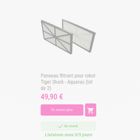
Panneau filtrant pour robot
Tiger Shark - Aquavac (lot
de 2)
49,90 €
Prix

En savoir plus
En stock
Livraison sous 3/5 jours