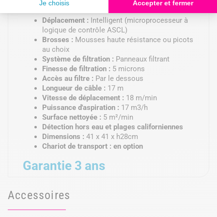
Source d'énergie :
Autonome, branchement sur
220V en amont du transformateur
Déplacement :
Intelligent (microprocesseur à
logique de contrôle ASCL)
Brosses :
Mousses haute résistance ou picots
au choix
Système de filtration :
Panneaux filtrant
Finesse de filtration :
5 microns
Accès au filtre :
Par le dessous
Longueur de câble :
17 m
Vitesse de déplacement :
18 m/min
Puissance d'aspiration :
17 m3/h
Surface nettoyée :
5 m²/min
Détection hors eau et plages californiennes
Dimensions :
41 x 41 x h28cm
Chariot de transport :
en option
Garantie 3 ans
Accessoires