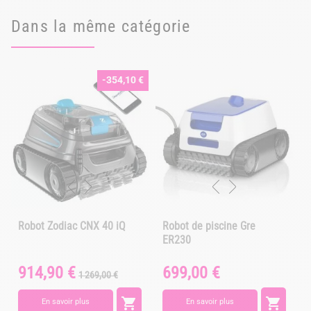
Dans la même catégorie
-354,10 €
Robot Zodiac CNX 40 iQ
Robot de piscine Gre
ER230
914,90 €
699,00 €
Prix
Prix
Prix
P
1 269,00 €
de
base


En savoir plus
En savoir plus