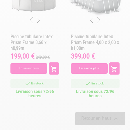
Piscine tubulaire Intex
Piscine tubulaire Intex
Prism Frame 3,66 x
Prism Frame 4,00 x 2,00 x
h0,99m
h1,00m
199,00 €
399,00 €
Prix
Prix
Prix
249,00 €
de
base


En savoir plus
En savoir plus
En stock
En stock
Livraison sous 72/96
Livraison sous 72/96
heures
heures

Retour en haut