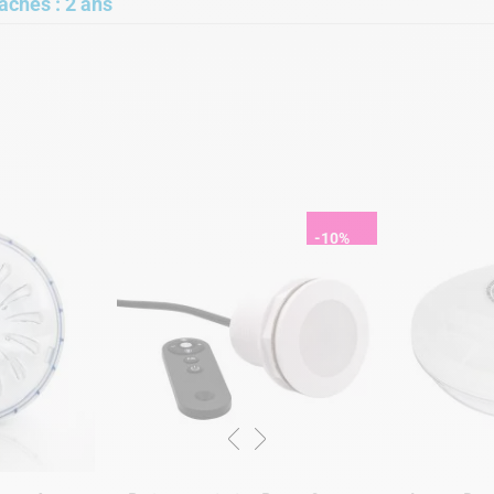
achés : 2 ans
-10%