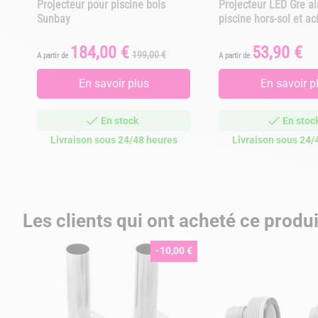
Projecteur pour piscine bois
Projecteur LED Gre a
Sunbay
piscine hors-sol et ac
184,00 €
53,90 €
Prix
Prix
Prix
199,00 €
A partir de
A partir de
de
base
En savoir plus
En savoir p
En stock
En stoc
Livraison sous 24/48 heures
Livraison sous 24/
Les clients qui ont acheté ce produ
-10,00 €