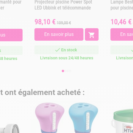
imanté pour
Projecteur piscine Power Spot
Lampe Best
ier
LED Ubbink et télécommande
pour piscin
98,10 €
10,46 €
Prix
Prix
Prix
109,00 €
de
base
En savoir plus

En sav
lus
En stock
k
Livraison sous 24/48 heures
Livraiso
48 heures
it ont également acheté :