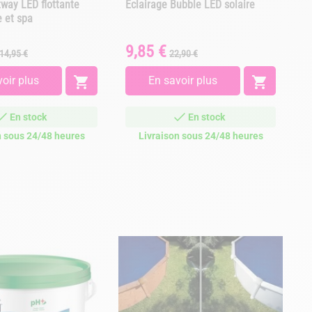
way LED flottante
Eclairage Bubble LED solaire
P
e et spa
C
9,85 €
Prix
Prix
Prix
14,95 €
22,90 €
A 
de
de
base
base
oir plus

En savoir plus

En stock
En stock
n sous 24/48 heures
Livraison sous 24/48 heures
D