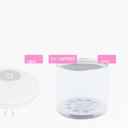
3 + 1 OFFERT
-30%
-57%