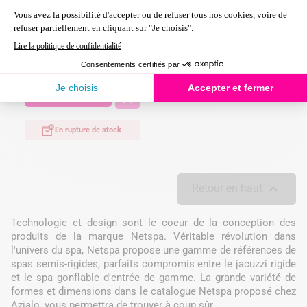
Spa gonflable Netspa
Caïman 4 places
539,00 €
Prix

En savoir plus
En rupture de stock

Retour en haut
Technologie et design sont le coeur de la conception des
produits de la marque Netspa. Véritable révolution dans
l'univers du spa, Netspa propose une gamme de références de
spas semis-rigides, parfaits compromis entre le jacuzzi rigide
et le spa gonflable d'entrée de gamme. La grande variété de
formes et dimensions dans le catalogue Netspa proposé chez
Azialo, vous permettra de trouver à coup sûr