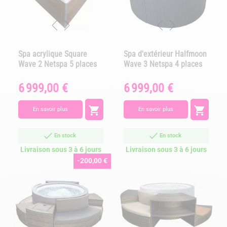
Spa acrylique Square
Spa d'extérieur Halfmoon
Wave 2 Netspa 5 places
Wave 3 Netspa 4 places
6 999,00 €
6 999,00 €
Prix
Prix


En savoir plus
En savoir plus
En stock
En stock
Livraison sous 3 à 6 jours
Livraison sous 3 à 6 jours
-200,00 €