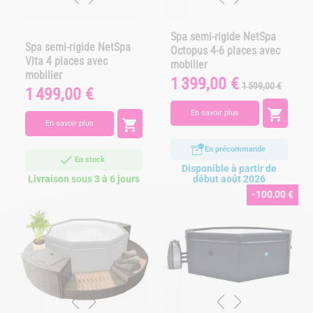
Spa semi-rigide NetSpa
Spa semi-rigide NetSpa
Octopus 4-6 places avec
Vita 4 places avec
mobilier
mobilier
1 399,00 €
Prix
Prix
1 599,00 €
1 499,00 €
Prix
de
base

En savoir plus

En savoir plus
En précommande
En stock
Disponible à partir de
Livraison sous 3 à 6 jours
début août 2026
-100,00 €