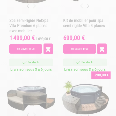
Spa semi-rigide NetSpa
Kit de mobilier pour spa
Vita Premium 6 places
semi-rigide Vita 4 places
avec mobilier
1 499,00 €
699,00 €
Prix
Prix
Prix
1 699,00 €
de
base


En savoir plus
En savoir plus
En stock
En stock
Livraison sous 3 à 6 jours
Livraison sous 3 à 6 jours
-200,00 €