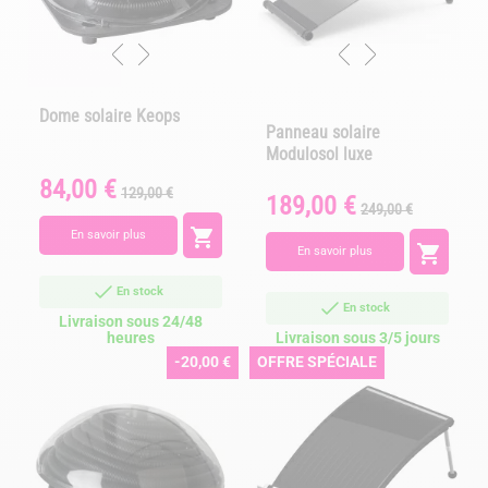
Dome solaire Keops
Panneau solaire
Modulosol luxe
84,00 €
Prix
Prix
129,00 €
189,00 €
Prix
Prix
de
249,00 €
de
base

En savoir plus
base

En savoir plus
En stock
En stock
Livraison sous 24/48
heures
Livraison sous 3/5 jours
-20,00 €
OFFRE SPÉCIALE