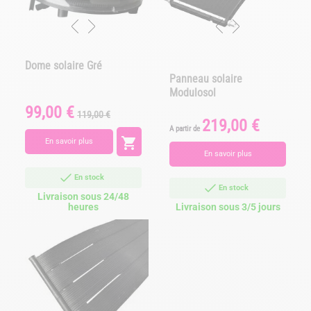
Dome solaire Gré
Panneau solaire
Modulosol
99,00 €
Prix
Prix
119,00 €
219,00 €
Prix
de
A partir de
base

En savoir plus
En savoir plus
En stock
En stock
Livraison sous 24/48
heures
Livraison sous 3/5 jours