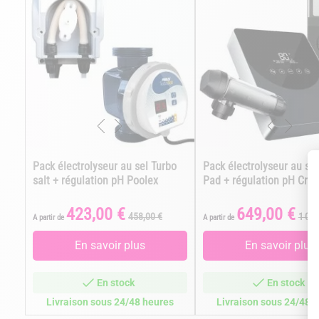
Pack électrolyseur au sel Turbo
Pack électrolyseur au sel
salt + régulation pH Poolex
Pad + régulation pH Crys
423,00 €
649,00 €
Prix
Prix
Prix
Prix
458,00 €
1 018
A partir de
A partir de
de
de
base
bas
En savoir plus
En savoir plus
En stock
En stock
Livraison sous 24/48 heures
Livraison sous 24/48 