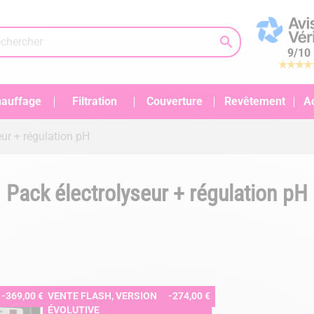

9
/
10
auffage
Filtration
Couverture
Revêtement
A
eur + régulation pH
Pack électrolyseur + régulation pH
-369,00 €
VENTE FLASH, VERSION
-274,00 €
ÉVOLUTIVE