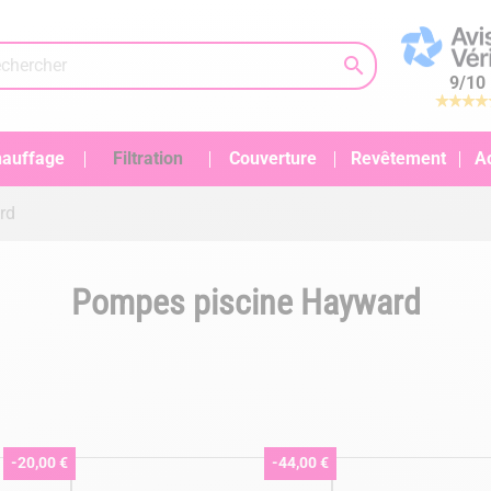

9
/
10
auffage
Filtration
Couverture
Revêtement
A
rd
Pompes piscine Hayward
-20,00 €
-44,00 €