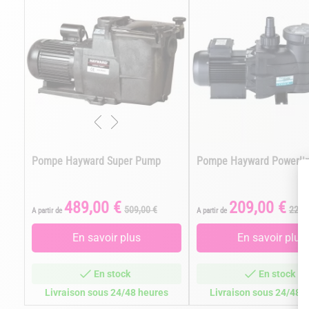
Pompe Hayward Super Pump
Pompe Hayward Powerli
489,00 €
209,00 €
Prix
Prix
Prix
Prix
509,00 €
229,
A partir de
A partir de
de
de
base
bas
En savoir plus
En savoir plus
En stock
En stock
Livraison sous 24/48 heures
Livraison sous 24/48 