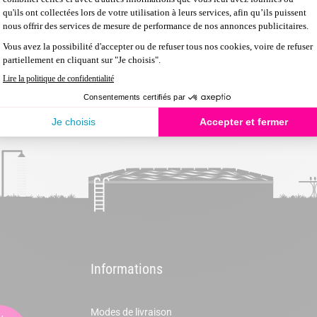
entretien de celle-ci ne vire pas au cauchemar, l’idéal est d’inve
 et d’enlever les impuretés grâce au préfiltre et au filtre principal
Informations
Modes de livraison