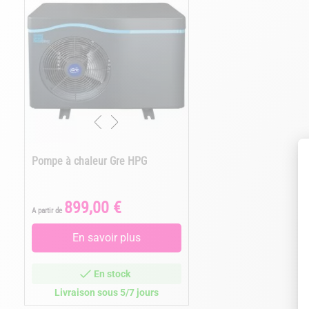
Pompe à chaleur Gre HPG
899,00 €
Prix
A partir de
En savoir plus
En stock
Livraison sous 5/7 jours