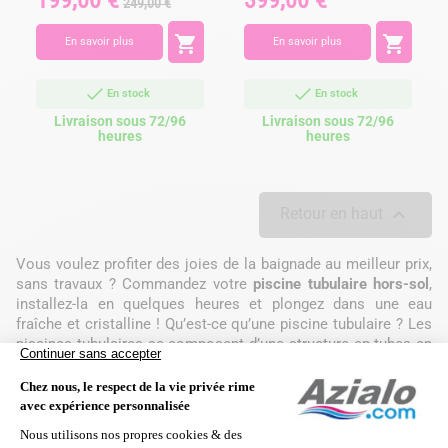
199,00 €
399,00 €
249,00 €
de
base


En savoir plus
En savoir plus
En stock
En stock
Livraison sous 72/96
Livraison sous 72/96
heures
heures

Retour en haut
Vous voulez profiter des joies de la baignade au meilleur prix,
sans travaux ? Commandez votre
piscine tubulaire hors-sol
,
installez-la en quelques heures et plongez dans une eau
fraîche et cristalline ! Qu’est-ce qu’une piscine tubulaire ? Les
piscines tubulaires se composent d’une structure en tubes en
acier qui maintient un liner extrêmement résistant. Des
jambes de force entourent la pisci
Lire plus