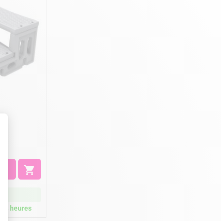

ck
/48 heures