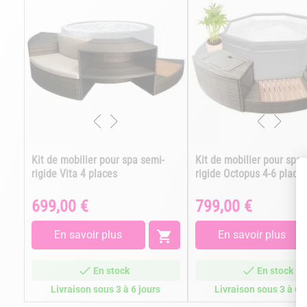
Kit de mobilier pour spa semi-
Kit de mobilier pour spa 
rigide Vita 4 places
rigide Octopus 4-6 place
699,00 €
799,00 €
Prix
Prix
En savoir plus

En savoir plus
En stock
En stock
Livraison sous 3 à 6 jours
Livraison sous 3 à 6 