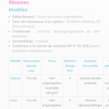
filtrantes
Modèles
Débordement :
35cm sur toute la périphérie.
Taux de résistance à la rupture :
30 kN/m (chaîne), 20
kN/m (trame).
Traitement :
anti-UV, anticryptogamique et anti-
bactéries.
Assemblage :
couture
Conforme à la norme de sécurité NF P 90-308
(selon
la fixation sélectionnée)
Modèle
Dimensions
Tissu
Renforts
Système
piscine
d'angle
d'accroche
pér
max
PVC
Classic
14 x 6m
Filet
✔
Sandow double
polypropylène
embouts
co
recyclable
p
180 g/m²
Luxe
14 x 6m
Filet
✔
Ressort
polypropylène
dynamométrique
co