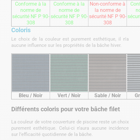
Conforme à la
Conforme à la
Non-conforme à
Conf
norme de
norme de
la norme de
n
sécurité NF P 90-
sécurité NF P 90-
sécurité NF P 90-
sécur
308
308
308
Coloris
Le choix de la couleur est purement esthétique, il n'a
aucune influence sur les propriétés de la bâche hiver.
Bleu / Noir
Vert / Noir
Sable / Noir
Gr
Différents coloris pour votre bâche filet
La couleur de votre couverture de piscine reste un choix
purement esthétique. Celui-ci n’aura aucune incidence
sur l’efficacité quotidienne de la bâche.