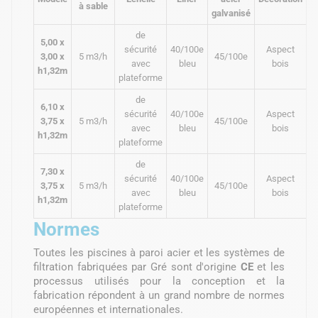
à sable
d
galvanisé
de
5,00 x
sécurité
40/100e
Aspect
3,00 x
5 m3/h
45/100e
I
avec
bleu
bois
h1,32m
plateforme
de
6,10 x
sécurité
40/100e
Aspect
3,75 x
5 m3/h
45/100e
I
avec
bleu
bois
h1,32m
plateforme
de
7,30 x
sécurité
40/100e
Aspect
3,75 x
5 m3/h
45/100e
I
avec
bleu
bois
h1,32m
plateforme
Normes
Toutes les piscines à paroi acier et les systèmes de
filtration fabriquées par Gré sont d'origine
CE
et les
processus utilisés pour la conception et la
fabrication répondent à un grand nombre de normes
européennes et internationales.