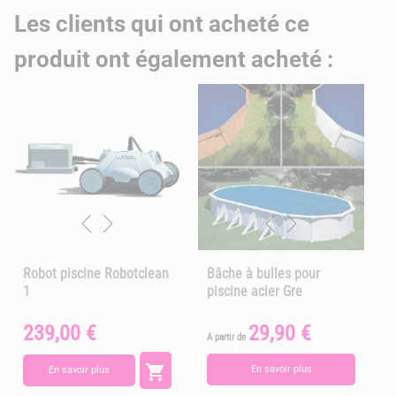
Les clients qui ont acheté ce
produit ont également acheté :
Robot piscine Robotclean
Bâche à bulles pour
1
piscine acier Gre
239,00 €
29,90 €
Prix
Prix
A partir de
A

En savoir plus
En savoir plus