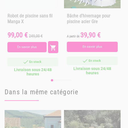
Robot de piscine sans fil
Bâche d'hivernage pour
Manga X
piscine acier Gre
s
99,00 €
39,90 €
Prix
Prix
Prix
249,00 €
A partir de
A
de
base

En savoir plus
En savoir plus
En stock
En stock
Livraison sous 24/48
Livraison sous 24/48
heures
heures
Dans la même catégorie
D