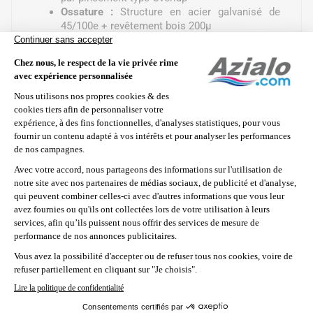
Ossature :
Structure en acier galvanisé de
45/100e + revêtement bois 200µ
Margelles :
Acier galvanisé à chaud, de largeur
15 cm
Renforts :
Poteaux verticaux en acier galvanisé
à chaud de 12 cm de largeur
Filtration :
Platine de filtration à sable
complète livrée avec sable, manomètre, vanne
multivoies, tuyaux de connexion
Accessoires :
Échelle de sécurité avec
plateforme, tapis de sol en polyéthylène,
skimmer et buse de refoulement
Installation :
Sur terrain plat (dalle béton
optionnelle)
Dimensions