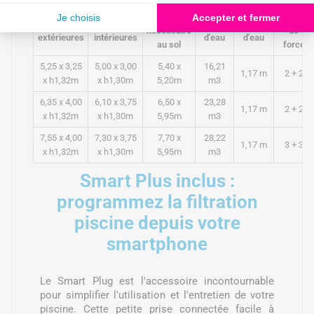
Surface
Jambes
Dimensions
Dimensions
Volume
Hauteur
nécessaire
de
extérieures
intérieures
d'eau
d'eau
au sol
force
5,25 x 3,25
5,00 x 3,00
5,40 x
16,21
1,17 m
2 + 2
x h1,32m
x h1,30m
5,20m
m3
6,35 x 4,00
6,10 x 3,75
6,50 x
23,28
1,17 m
2 + 2
x h1,32m
x h1,30m
5,95m
m3
7,55 x 4,00
7,30 x 3,75
7,70 x
28,22
1,17 m
3 + 3
x h1,32m
x h1,30m
5,95m
m3
Smart Plus inclus :
programmez la filtration
piscine depuis votre
smartphone
Le Smart Plug est l'accessoire incontournable
pour simplifier l'utilisation et l'entretien de votre
piscine. Cette petite prise connectée facile à