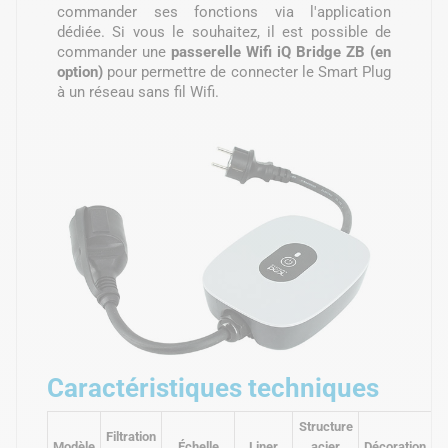
commander ses fonctions via l'application
dédiée. Si vous le souhaitez, il est possible de
commander une
passerelle Wifi iQ Bridge ZB (en
option)
pour permettre de connecter le Smart Plug
à un réseau sans fil Wifi.
Caractéristiques techniques
Structure
Filtration
T
Modèle
Échelle
Liner
acier
Décoration