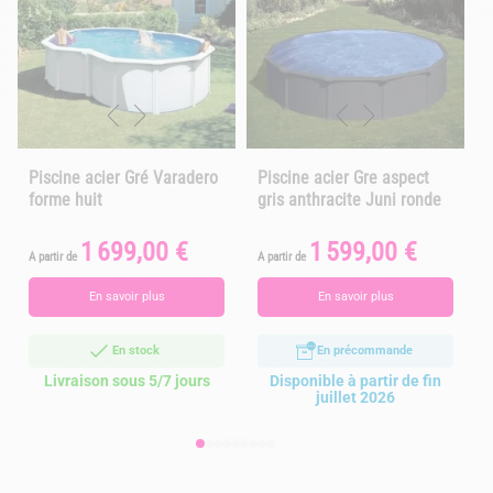
Piscine acier Gré Varadero
Piscine acier Gre aspect
forme huit
gris anthracite Juni ronde
1 699,00 €
1 599,00 €
Prix
Prix
A partir de
A partir de
A
1
En savoir plus
En savoir plus
En stock
En précommande
Livraison sous 5/7 jours
Disponible à partir de fin
juillet 2026