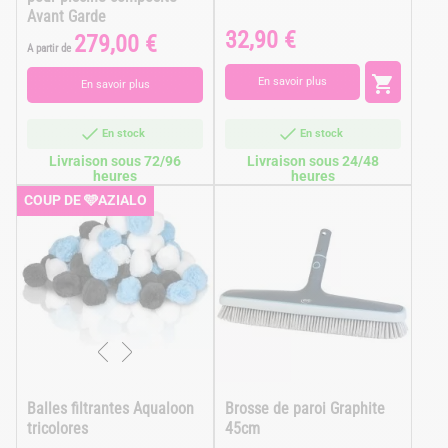
Avant Garde
32,90 €
Prix
279,00 €
Prix
A partir de

En savoir plus
En savoir plus
En stock
En stock
Livraison sous 72/96
Livraison sous 24/48
heures
heures
COUP DE 🩵AZIALO
Balles filtrantes Aqualoon
Brosse de paroi Graphite
tricolores
45cm