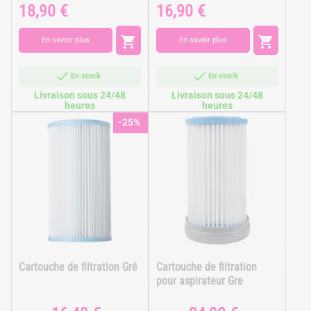
18,90 €
16,90 €
Prix
Prix


En savoir plus
En savoir plus
En stock
En stock
Livraison sous 24/48
Livraison sous 24/48
heures
heures
-25%
Cartouche de filtration Gré
Cartouche de filtration
pour aspirateur Gre