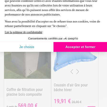

En savoir plus

En savoir plus
En stock
Momentanément
Livraison sous 24/48
indisponible
heures
VENTE FLASH
-26%
Coussin d'air Gre pour
Coffre de filtration pour
bâche hiver
piscine bois composite
19,91 €
Prix
Prix
26,90 €
569,00 €
Prix
de
A partir de