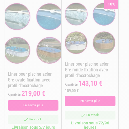
-10%
Liner pour piscine acier
Gre ronde fixation avec
Liner pour piscine acier
profil d'accrochage
Gre ovale fixation avec
143,10 €
Prix
Prix
A partir de
profil d'accrochage
de
159,00 €
219,00 €
Prix
base
A partir de
En savoir plus
En savoir plus
En stock
En stock
Livraison sous 72/96
Livraison sous 5/7 jours
heures