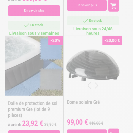
base

En savoir plus
En savoir plus
En stock
En stock
Livraison sous 24/48
Livraison sous 3 semaines
heures
-20%
-20,00 €
Dome solaire Gré
Dalle de protection de sol
premium Gre (lot de 9
pièces)
99,00 €
Prix
Prix
23,92 €
Prix
Prix
119,00 €
29,90 €
A partir de
de
de