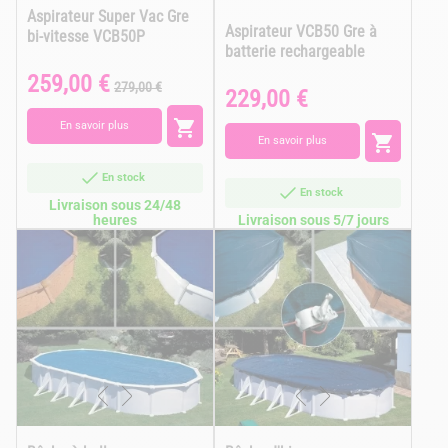
Aspirateur Super Vac Gre
Aspirateur VCB50 Gre à
bi-vitesse VCB50P
batterie rechargeable
259,00 €
Prix
Prix
279,00 €
229,00 €
Prix
de
base

En savoir plus

En savoir plus
En stock
En stock
Livraison sous 24/48
heures
Livraison sous 5/7 jours