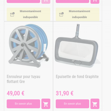
Momentanément
Momentanément
indisponible
indisponible
Enrouleur pour tuyau
Epuisette de fond Graphite
flottant Gre
49,00 €
31,90 €
Prix
Prix


En savoir plus
En savoir plus