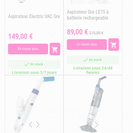
Aspirateur Gre LE75 à
Aspirateur Electric VAC Gre
batterie rechargeable
89,00 €
Prix
Prix
219,00 €
149,00 €
Prix
de
base

En savoir plus

En savoir plus
En stock
En stock
Livraison sous 24/48
Livraison sous 5/7 jours
heures