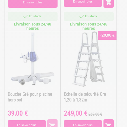
base

base
En savoir plus
En savoir plus
En stock
En stock
Livraison sous 24/48
Livraison sous 24/48
heures
heures
-20,00 €
Douche Gré pour piscine
Echelle de sécurité Gre
hors-sol
1,20 à 1,32m
39,00 €
249,00 €
Prix
Prix
Prix
269,00 €
de
base


En savoir plus
En savoir plus