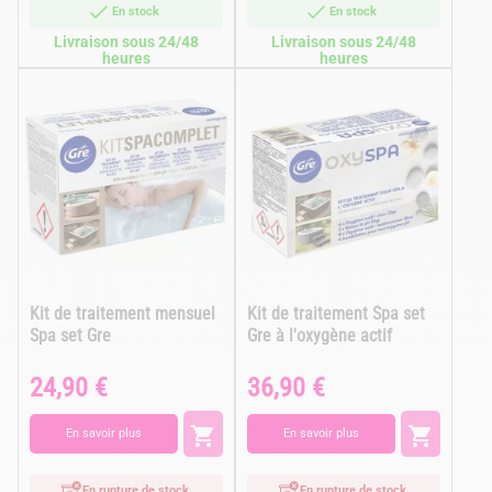
En stock
En stock
Livraison sous 24/48
Livraison sous 24/48
heures
heures
Kit de traitement mensuel
Kit de traitement Spa set
Spa set Gre
Gre à l'oxygène actif
24,90 €
36,90 €
Prix
Prix


En savoir plus
En savoir plus
En rupture de stock
En rupture de stock