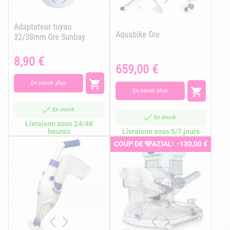
Adaptateur tuyau
Aquabike Gre
32/38mm Gre Sunbay
8,90 €
Prix
659,00 €
Prix

En savoir plus

En savoir plus
En stock
En stock
Livraison sous 24/48
heures
Livraison sous 5/7 jours
COUP DE 🩵AZIALO
-130,00 €