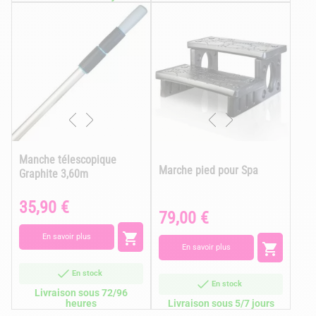
Manche télescopique
Marche pied pour Spa
Graphite 3,60m
35,90 €
Prix
79,00 €
Prix

En savoir plus

En savoir plus
En stock
En stock
Livraison sous 72/96
heures
Livraison sous 5/7 jours