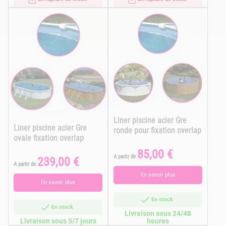
Liner piscine acier Gre
Liner piscine acier Gre
ronde pour fixation overlap
ovale fixation overlap
85,00 €
Prix
A partir de
239,00 €
Prix
A partir de
En savoir plus
En savoir plus
En stock
En stock
Livraison sous 24/48
Livraison sous 5/7 jours
heures