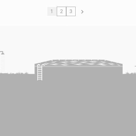

1
2
3