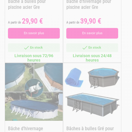
Bâche à bulles pour
Bâche d'hivernage pour
piscine acier Gre
piscine acier Gre
29,90 €
39,90 €
Prix
Prix
A partir de
A partir de
En savoir plus
En savoir plus
En stock
En stock
Livraison sous 72/96
Livraison sous 24/48
heures
heures
Bâche d'hivernage
Bâches à bulles Gré pour