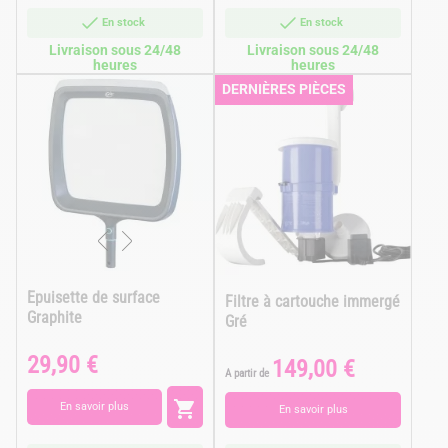
En stock
En stock
Livraison sous 24/48
Livraison sous 24/48
heures
heures
DERNIÈRES PIÈCES
Epuisette de surface
Filtre à cartouche immergé
Graphite
Gré
29,90 €
Prix
149,00 €
Prix
A partir de

En savoir plus
En savoir plus