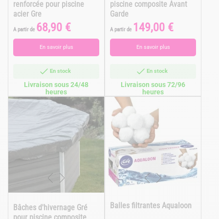
renforcée pour piscine
piscine composite Avant
acier Gre
Garde
68,90 €
149,00 €
Prix
Prix
A partir de
A partir de
En savoir plus
En savoir plus
En stock
En stock
Livraison sous 24/48
Livraison sous 72/96
heures
heures
Balles filtrantes Aqualoon
Bâches d'hivernage Gré
pour piscine composite