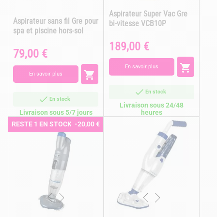
Aspirateur Super Vac Gre
Aspirateur sans fil Gre pour
bi-vitesse VCB10P
spa et piscine hors-sol
189,00 €
Prix
79,00 €
Prix

En savoir plus

En savoir plus
En stock
En stock
Livraison sous 24/48
Livraison sous 5/7 jours
heures
RESTE 1 EN STOCK
-20,00 €