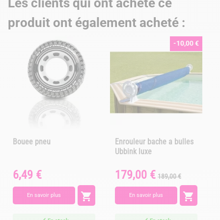
Les clients qui ont acheté ce
produit ont également acheté :
-10,00 €
Bouee pneu
Enrouleur bache a bulles
Ubbink luxe
6,49 €
179,00 €
Prix
Prix
Prix
P
189,00 €
de
base


En savoir plus
En savoir plus