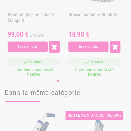
Robot de piscine sans fil
Brosse manuelle Graphite
Manga X
99,00 €
18,90 €
Prix
Prix
Prix
P
249,00 €
de
base


En savoir plus
En savoir plus
En stock
En stock
Livraison sous 24/48
Livraison sous 24/48
heures
heures
Dans la même catégorie
RESTE 1 EN STOCK
-20,00 €