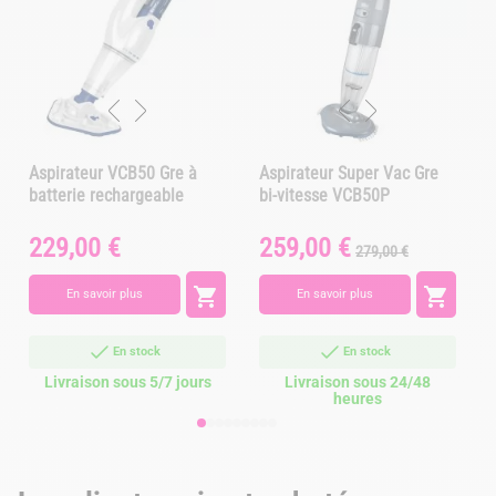
Aspirateur VCB50 Gre à
Aspirateur Super Vac Gre
batterie rechargeable
bi-vitesse VCB50P
229,00 €
259,00 €
Prix
Prix
Prix
P
279,00 €
de
base


En savoir plus
En savoir plus
En stock
En stock
Livraison sous 5/7 jours
Livraison sous 24/48
heures