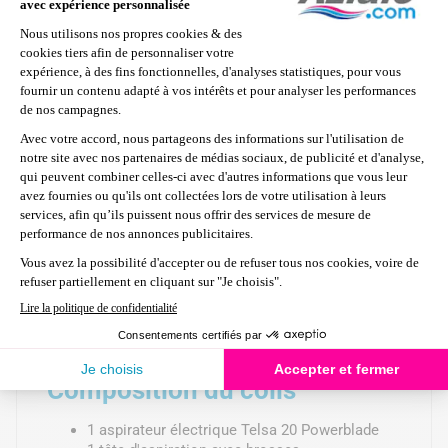
Batterie rechargeable :
Lithium-ion à
performance constante durant le cycle 3,7v
Temps de charge :
5 à 6h
Autonomie :
40 minutes
Contenance (débris) :
4,3 L
Puissance nominale :
150
Rechargement par câble USB (fourni)
Profondeur maximale d'utilisation :
3m
Composition du colis
1 aspirateur électrique Telsa 20 Powerblade