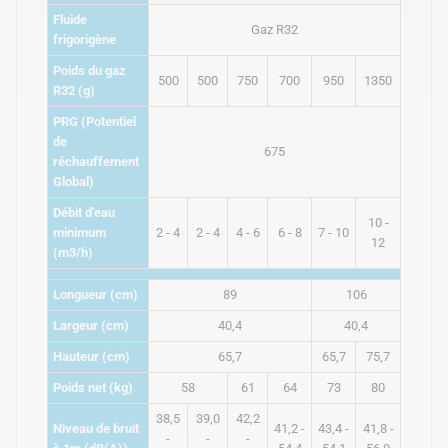
Fluide
Gaz R32
frigorigène
Poids du gaz
500
500
750
700
950
1350
R32 (g)
PRG (Potentiel
de
675
réchauffement
Global)
Débit d'eau
10 -
minimum
2 - 4
2 - 4
4 - 6
6 - 8
7 - 10
12
(m3/h)
Longueur (cm)
89
106
Largeur (cm)
40,4
40,4
Hauteur (cm)
65,7
65,7
75,7
Poids net (kg)
58
61
64
73
80
38,5
39,0
42,2
Niveau de bruit
41,2 -
43,4 -
41,8 -
-
-
-