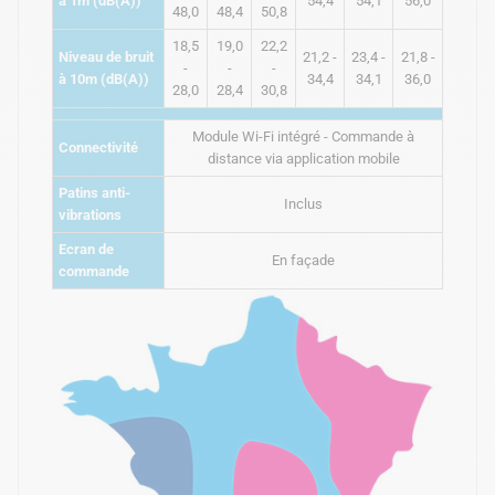
à 1m (dB(A))
54,4
54,1
56,0
48,0
48,4
50,8
18,5
19,0
22,2
Niveau de bruit
21,2 -
23,4 -
21,8 -
-
-
-
à 10m (dB(A))
34,4
34,1
36,0
28,0
28,4
30,8
Module Wi-Fi intégré - Commande à
Connectivité
distance via application mobile
Patins anti-
Inclus
vibrations
Ecran de
En façade
commande