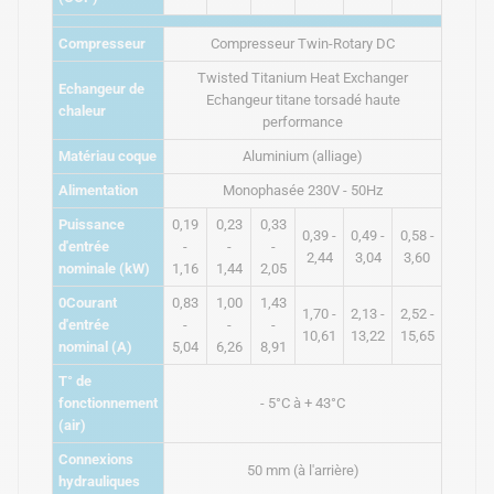
Compresseur
Compresseur Twin-Rotary DC
Twisted Titanium Heat Exchanger
Echangeur de
Echangeur titane torsadé haute
chaleur
performance
Matériau coque
Aluminium (alliage)
Alimentation
Monophasée 230V - 50Hz
Puissance
0,19
0,23
0,33
0,39 -
0,49 -
0,58 -
d'entrée
-
-
-
2,44
3,04
3,60
nominale (kW)
1,16
1,44
2,05
0Courant
0,83
1,00
1,43
1,70 -
2,13 -
2,52 -
d'entrée
-
-
-
10,61
13,22
15,65
nominal (A)
5,04
6,26
8,91
T° de
fonctionnement
- 5°C à + 43°C
(air)
Connexions
50 mm (à l'arrière)
hydrauliques