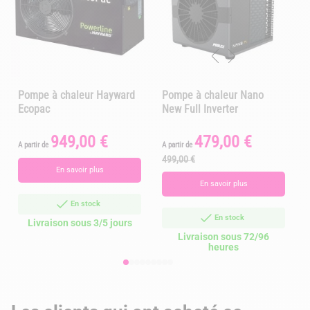
Pompe à chaleur Hayward
Pompe à chaleur Nano
Ecopac
New Full Inverter
949,00 €
479,00 €
Prix
Prix
Prix
A partir de
A partir de
A
de
499,00 €
1
base
En savoir plus
En savoir plus
En stock
En stock
Livraison sous 3/5 jours
Livraison sous 72/96
heures