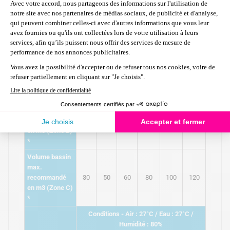
Caractéristiques techniques
Modèle
P07
P09
P13
P16
P20
P24
Volume bassin
max.
25
recommandé
15
35
45
60
80
en m3 (Zone A)
*
Volume bassin
max.
recommandé
20
40
50
65
80
100
en m3 (Zone B)
*
Volume bassin
max.
recommandé
30
50
60
80
100
120
en m3 (Zone C)
*
Conditions - Air : 27°C / Eau : 27°C /
Humidité : 80%