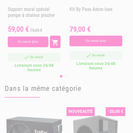
Support mural spécial
Kit By Pass Aston luxe
pompe à chaleur piscine
59,00 €
79,00 €
Prix
Prix
Prix
P
79,00 €
de
base

En savoir plus
En savoir plus
En stock
En stock
Livraison sous 24/48
Livraison sous 24/48
heures
heures
Dans la même catégorie
NOUVEAUTÉ
-20,00 €