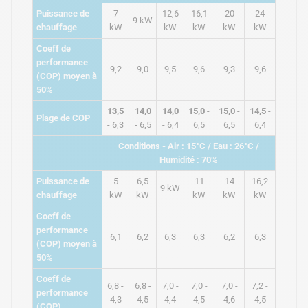
Puissance de
7
12,6
16,1
20
24
9 kW
chauffage
kW
kW
kW
kW
kW
Coeff de
performance
9,2
9,0
9,5
9,6
9,3
9,6
(COP) moyen à
50%
13,5
14,0
14,0
15,0
-
15,0
-
14,5
-
Plage de COP
- 6,3
- 6,5
- 6,4
6,5
6,5
6,4
Conditions - Air : 15°C / Eau : 26°C /
Humidité : 70%
Puissance de
5
6,5
11
14
16,2
9 kW
chauffage
kW
kW
kW
kW
kW
Coeff de
performance
6,1
6,2
6,3
6,3
6,2
6,3
(COP) moyen à
50%
Coeff de
6,8 -
6,8 -
7,0 -
7,0 -
7,0 -
7,2 -
performance
4,3
4,5
4,4
4,5
4,6
4,5
(COP)