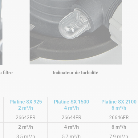
 filtre
Indicateur de turbidité
Platine SX 925
Platine SX 1500
Platine SX 2100
2 m³/h
4 m³/h
6 m³/h
26642FR
26644FR
26646FR
2 m³/h
4 m³/h
6 m³/h
3,5 m³/h
5,7 m³/h
7,9 m³/h