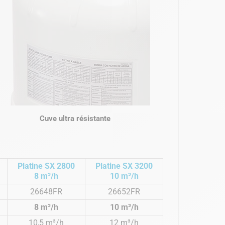
Cuve ultra résistante
Platine SX 2800
Platine SX 3200
8 m³/h
10 m³/h
26648FR
26652FR
8 m³/h
10 m³/h
10,5 m³/h
12 m³/h