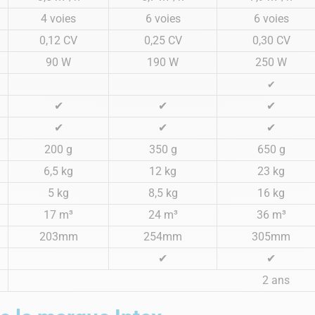
4 voies
6 voies
6 voies
0,12 CV
0,25 CV
0,30 CV
90 W
190 W
250 W
✔
✔
✔
✔
✔
✔
✔
200 g
350 g
650 g
6,5 kg
12 kg
23 kg
5 kg
8,5 kg
16 kg
17 m³
24 m³
36 m³
203mm
254mm
305mm
✔
✔
2 ans