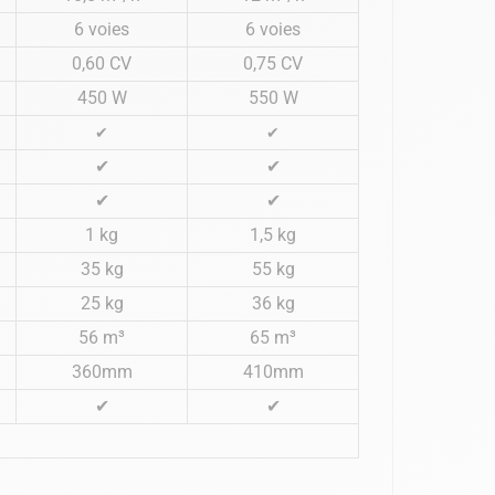
6 voies
6 voies
0,60 CV
0,75 CV
450 W
550 W
✔
✔
✔
✔
✔
✔
1 kg
1,5 kg
35 kg
55 kg
25 kg
36 kg
56 m³
65 m³
360mm
410mm
✔
✔