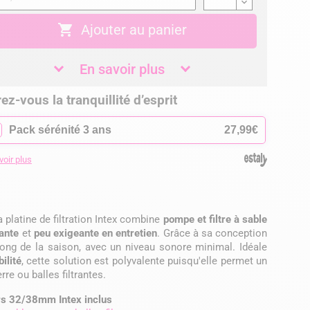

Ajouter au panier
En savoir plus
ez-vous la tranquillité d’esprit
✓
Pack sérénité 3 ans
27,99€
voir plus
la platine de filtration Intex combine
pompe et filtre à sable
mante
et
peu exigeante en entretien
. Grâce à sa conception
 long de la saison, avec un niveau sonore minimal. Idéale
ilité
, cette solution est polyvalente puisqu'elle permet un
rre ou balles filtrantes.
rs 32/38mm Intex inclus