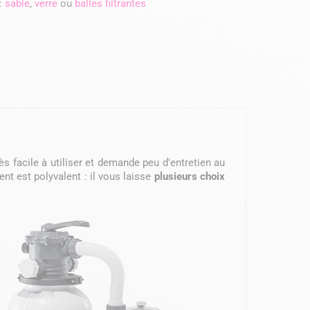
:
sable
,
verre
ou
balles filtrantes
rès facile à utiliser et demande peu d'entretien au
t est polyvalent : il vous laisse
plusieurs choix