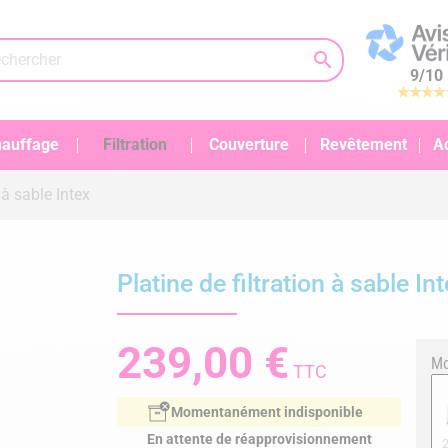

9
/
10
auffage
Filtration
Couverture
Revêtement
A
 à sable Intex
Platine de filtration à sable In
239,00 €
Mo
TTC
Momentanément indisponible
En attente de réapprovisionnement
2