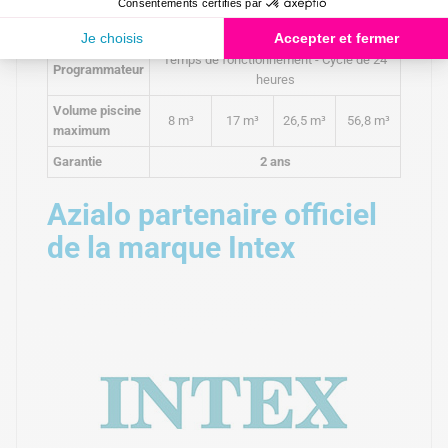
Affichage
Oui
digital
Temps de fonctionnement - Cycle de 24
Programmateur
heures
Volume piscine
8 m³
17 m³
26,5 m³
56,8 m³
maximum
Garantie
2 ans
Azialo partenaire officiel
de la marque Intex