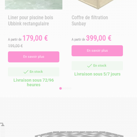
Liner pour piscine bois
Coffre de filtration
Ubbink rectangulaire
Sunbay
179,00 €
399,00 €
Prix
Prix
Prix
A partir de
A partir de
A
de
199,00 €
base
En savoir plus
En savoir plus
En stock
En stock
Livraison sous 5/7 jours
Livraison sous 72/96
heures