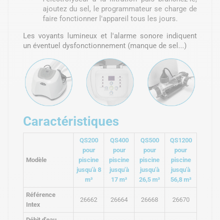
ajoutez du sel, le programmateur se charge de
faire fonctionner l'appareil tous les jours.
Les voyants lumineux et l'alarme sonore indiquent
un éventuel dysfonctionnement (manque de sel...)
Caractéristiques
QS200
QS400
QS500
QS1200
pour
pour
pour
pour
Modèle
piscine
piscine
piscine
piscine
jusqu'à 8
jusqu'à
jusqu'à
jusqu'à
m³
17 m³
26,5 m³
56,8 m³
Référence
26662
26664
26668
26670
Intex
Débit d'eau