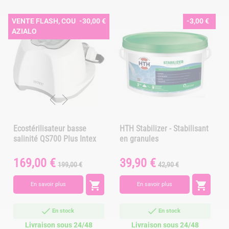
VENTE FLASH, COUP DE 🩵
-30,00 €
-3,00 €
AZIALO
Ecostérilisateur basse
HTH Stabilizer - Stabilisant
salinité QS700 Plus Intex
en granules
f
169,00 €
39,90 €
Prix
Prix
Prix
Prix
199,00 €
42,90 €
A
de
de
base
base


En savoir plus
En savoir plus
En stock
En stock
Livraison sous 24/48
Livraison sous 24/48