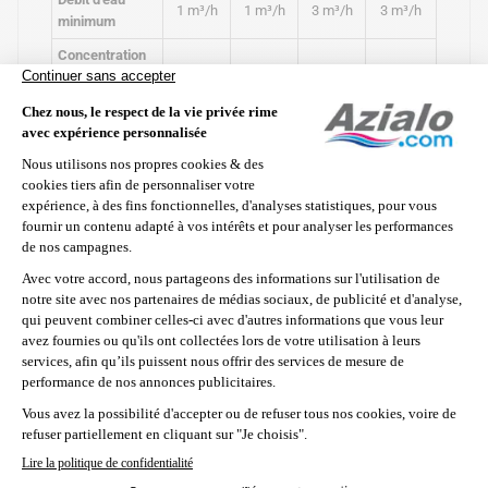
1 m³/h
1 m³/h
3 m³/h
3 m³/h
minimum
Concentration
de sel
3 g/L
3 g/L
3 g/L
3 g/L
nécessaire
Production de
désinfectant
2 gr/h
4 gr/h
5 gr/h
12 gr/h
(chlore gazeux)
Tuyaux 32mm
Compatibilité
seulement avec
Tuyaux 32/38 mm
collier de serrage
Auto-nettoyage par inversion de polarité
programmable : vous pourrez
programmer
Cellule
l'inversion de polarité toutes les 6, 10 ou
autonettoyante
14 heures
, pour décoller efficacement le
calcaire et éviter ainsi l'encrassement de
la cellule.
Alimentation
220 volts
Consommation
20 W
35 W
65 W
125 W