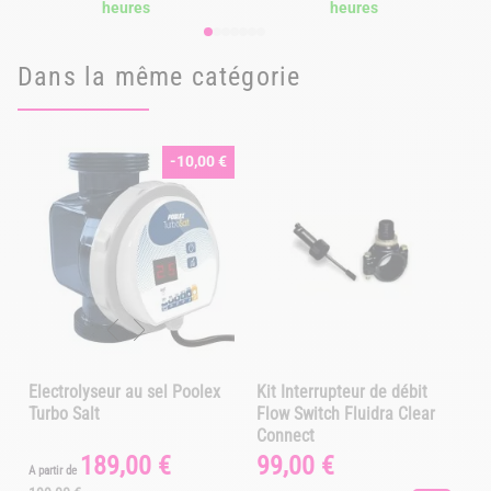
heures
heures
Dans la même catégorie
-10,00 €
V
Electrolyseur au sel Poolex
Kit Interrupteur de débit
Turbo Salt
Flow Switch Fluidra Clear
Connect
189,00 €
99,00 €
Prix
Prix
Prix
A partir de
A
de