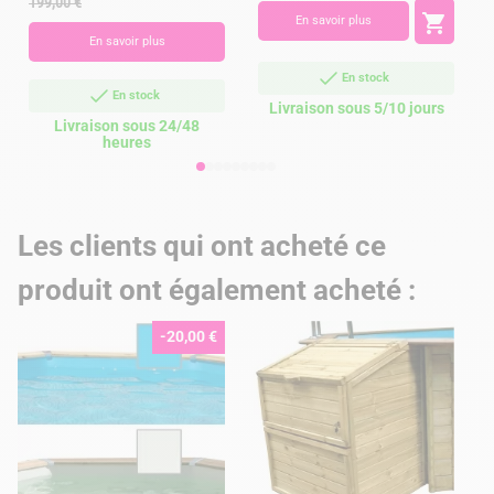
199,00 €
7
base

En savoir plus
En savoir plus
En stock
En stock
Livraison sous 5/10 jours
Livraison sous 24/48
heures
Les clients qui ont acheté ce
produit ont également acheté :
-20,00 €