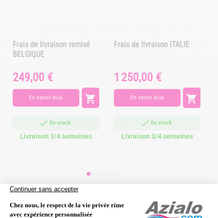
Frais de livraison remisé
Frais de livraison ITALIE
BELGIQUE
249,00 €
1 250,00 €
Prix
Prix
P


En savoir plus
En savoir plus
En stock
En stock
Livraison 3/4 semaines
Livraison 3/4 semaines
Les clients qui ont acheté ce