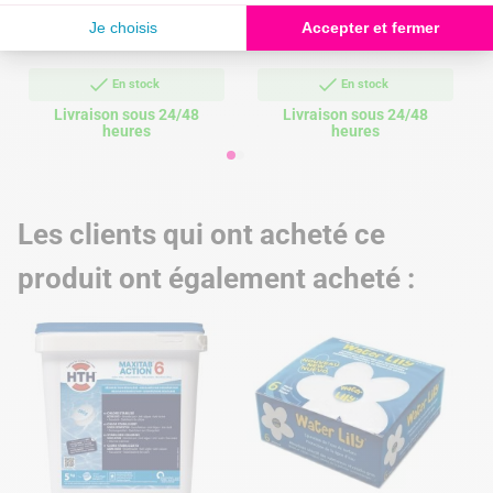
de
base


En savoir plus
En savoir plus
En stock
En stock
Livraison sous 24/48
Livraison sous 24/48
heures
heures
Les clients qui ont acheté ce
produit ont également acheté :