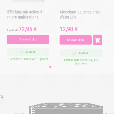
HTH Maxitab action 6 -
Absorbant de corps gras -
chlore multiactions
Water Lily
72,95 €
12,90 €
Prix
Prix
P
A partir de

En savoir plus
En savoir plus
En stock
En stock
Livraison sous 4 à 5 jours
Livraison sous 24/48
heures