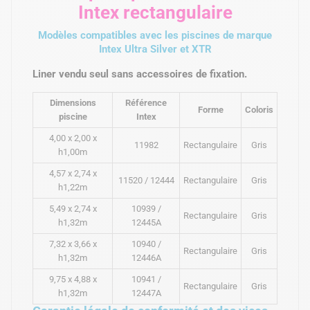
Intex rectangulaire
Modèles compatibles avec les piscines de marque
Intex Ultra Silver et XTR
Liner vendu seul sans accessoires de fixation.
Dimensions
Référence
Forme
Coloris
piscine
Intex
4,00 x 2,00 x
11982
Rectangulaire
Gris
h1,00m
4,57 x 2,74 x
11520 / 12444
Rectangulaire
Gris
h1,22m
5,49 x 2,74 x
10939 /
Rectangulaire
Gris
h1,32m
12445A
7,32 x 3,66 x
10940 /
Rectangulaire
Gris
h1,32m
12446A
9,75 x 4,88 x
10941 /
Rectangulaire
Gris
h1,32m
12447A