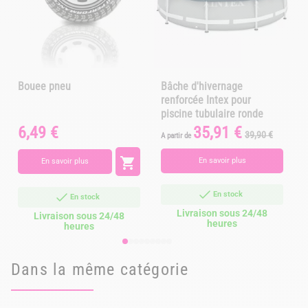
Bouee pneu
Bâche d'hivernage
renforcée Intex pour
piscine tubulaire ronde
6,49 €
35,91 €
Prix
Prix
Prix
39,90 €
A partir de
A
de
base

En savoir plus
En savoir plus
En stock
En stock
Livraison sous 24/48
Livraison sous 24/48
heures
heures
Dans la même catégorie