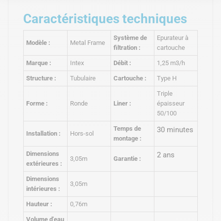
Caractéristiques techniques
Système de
Epurateur à
Modèle :
Metal Frame
filtration :
cartouche
Marque :
Intex
Débit :
1,25 m3/h
Structure :
Tubulaire
Cartouche :
Type H
Triple
Forme :
Ronde
Liner :
épaisseur
50/100
Temps de
30 minutes
Installation :
Hors-sol
montage :
Dimensions
2 ans
3,05m
Garantie :
extérieures :
Dimensions
3,05m
intérieures :
Hauteur :
0,76m
Volume d'eau