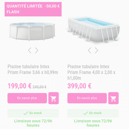
QUANTITÉ LIMITÉE, VENTE
-50,00 €
FLASH
Piscine tubulaire Intex
Piscine tubulaire Intex
Prism Frame 3,66 x h0,99m
Prism Frame 4,00 x 2,00 x
h1,00m
199,00 €
399,00 €
Prix
Prix
Prix
249,00 €
de
base


En savoir plus
En savoir plus
En stock
En stock
Livraison sous 72/96
Livraison sous 72/96
heures
heures