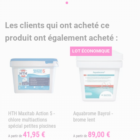
Les clients qui ont acheté ce
produit ont également acheté :
LOT ÉCONOMIQUE
HTH Maxitab Action 5 -
Aquabrome Bayrol -
chlore multiactions
brome lent
spécial petites piscines
41,95 €
89,00 €
Prix
Prix
A partir de
A partir de
A