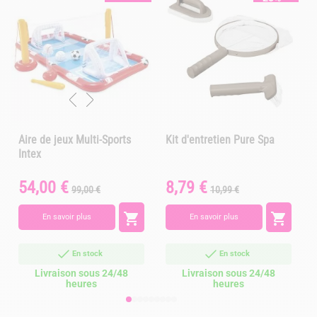
Aire de jeux Multi-Sports
Kit d'entretien Pure Spa
Intex
54,00 €
8,79 €
Prix
Prix
Prix
Prix
P
99,00 €
10,99 €
de
de
base
base


En savoir plus
En savoir plus
En stock
En stock
Livraison sous 24/48
Livraison sous 24/48
heures
heures