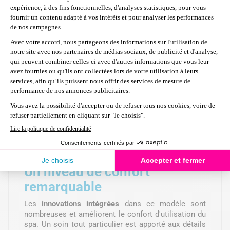
Valve de surpression : sécurité anti-
surgonflage
Système anti-tartre électromagnétique intégré
Montée rapide en T°C : +1,5 à 2,5°C/h
Vinyle laminé triple épaisseur
Inclus 2 cartouches de filtration
Garantie 2 ans
Gonfleur / dégonfleur, filtration et diffuseur à
bulles d'air chaud
Très confortable grâce à son fond en mousse
Cartouche de filtration protégée
Diamètre extérieur / intérieur : 196 / 145 cm
Hauteur : 71 cm
Capacité : 795 litres
Un niveau de confort
remarquable
Les
innovations intégrées
dans ce modèle sont
nombreuses et améliorent le confort d'utilisation du
spa. Un soin tout particulier est apporté aux détails