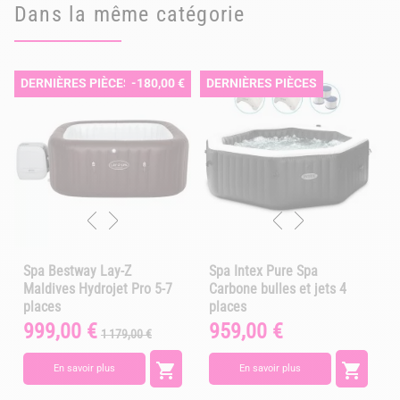
Dans la même catégorie
DERNIÈRES PIÈCES
-180,00 €
DERNIÈRES PIÈCES
Spa Bestway Lay-Z
Spa Intex Pure Spa
Maldives Hydrojet Pro 5-7
Carbone bulles et jets 4
places
places
999,00 €
959,00 €
Prix
Prix
Prix
1 179,00 €
de
base


En savoir plus
En savoir plus