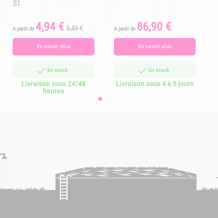
S1
4,94 €
86,90 €
Prix
Prix
Prix
P
5,49 €
A partir de
A partir de
de
base
En savoir plus
En savoir plus
En stock
En stock
Livraison sous 24/48
Livraison sous 4 à 5 jours
heures