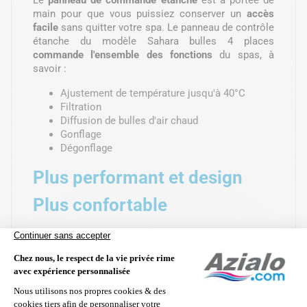
Le
panneau de commande étanche
est à portée de
main pour que vous puissiez conserver un
accès
facile
sans quitter votre spa. Le panneau de contrôle
étanche du modèle Sahara bulles 4 places
commande l'ensemble des fonctions
du spas, à
savoir :
Ajustement de température jusqu'à 40°C
Filtration
Diffusion de bulles d'air chaud
Gonflage
Dégonflage
Plus performant et design
Plus confortable
120 diffuseurs de bulles
Filtration incluse débit : 1,7 m3/h
Pompe à air et à bulles : 800 W
Chauffage : 2200 W
Sécurité : Se bloque à 40°C