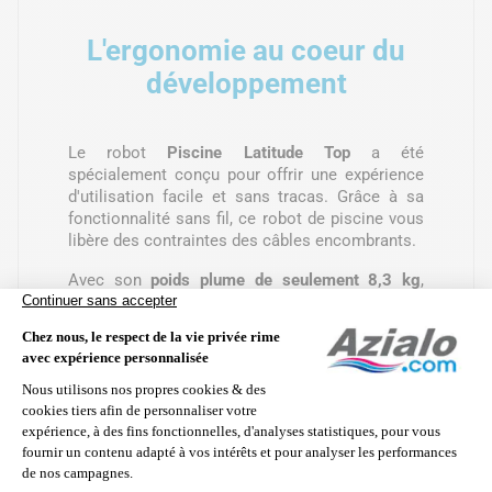
L'ergonomie au coeur du
développement
Le robot
Piscine Latitude Top
a été
spécialement conçu pour offrir une expérience
d'utilisation facile et sans tracas. Grâce à sa
fonctionnalité sans fil, ce robot de piscine vous
libère des contraintes des câbles encombrants.
Avec son
poids plume de seulement 8,3 kg
,
vous pouvez le manipuler aisément sans vous
fatiguer. De plus, sa large hanse ergonomique
offre une prise en main confortable pour un
contrôle optimal lors du déplacement du robot.