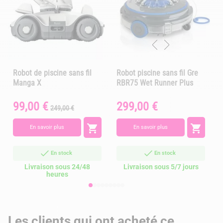
Robot de piscine sans fil
Robot piscine sans fil Gre
Manga X
RBR75 Wet Runner Plus
99,00 €
299,00 €
Prix
Prix
Prix
P
249,00 €
de
base


En savoir plus
En savoir plus
En stock
En stock
Livraison sous 24/48
Livraison sous 5/7 jours
heures
Les clients qui ont acheté ce