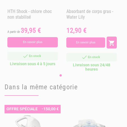
HTH Shock - chlore choc
Absorbant de corps gras -
non stabilisé
Water Lily
39,95 €
12,90 €
Prix
Prix
A partir de

En savoir plus
En savoir plus
En stock
En stock
Livraison sous 4 à 5 jours
Livraison sous 24/48
heures
Dans la même catégorie
OFFRE SPÉCIALE
-150,00 €