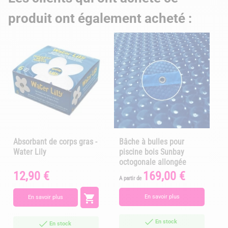
produit ont également acheté :
Absorbant de corps gras -
Bâche à bulles pour
Water Lily
piscine bois Sunbay
octogonale allongée
12,90 €
169,00 €
Prix
Prix
A partir de
A

En savoir plus
En savoir plus
En stock
En stock