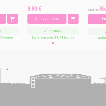
9,90 €
86
Prix
Prix
A partir de

En savoir plus

En
k
En stock
96 heures
Livraison sous 24/48 heures
Livrais