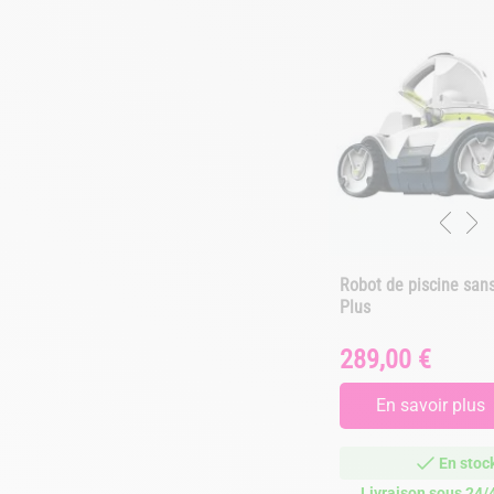
Robot de piscine sans
Plus
289,00 €
Prix
En savoir plus
En stoc
Livraison sous 24/