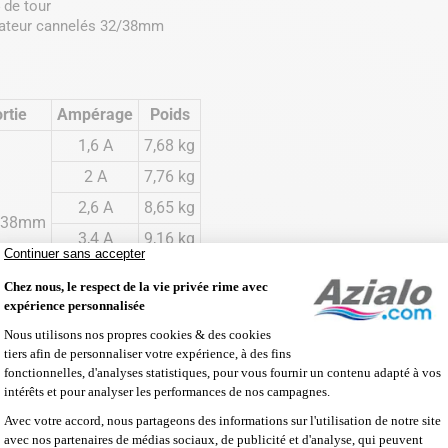
 de tour
tateur cannelés 32/38mm
rtie
Ampérage
Poids
1,6 A
7,68 kg
2 A
7,76 kg
2,6 A
8,65 kg
/38mm
3,4 A
9,16 kg
4 A
9,16 kg
4,8 A
11,3 kg