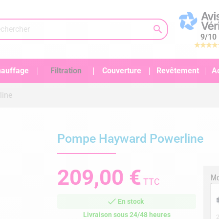

9
/
10
auffage
Filtration
Couverture
Revêtement
A
line
Pompe Hayward Powerline
209,00 €
Mo
TTC
En stock
Livraison sous 24/48 heures
2