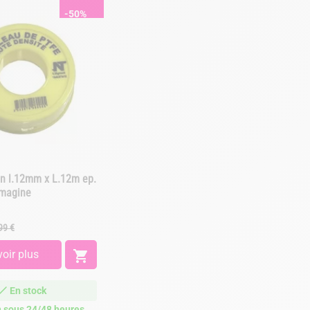
-50%
on l.12mm x L.12m ep.
imagine
ix
99 €
e
ase
oir plus

En stock
n sous 24/48 heures