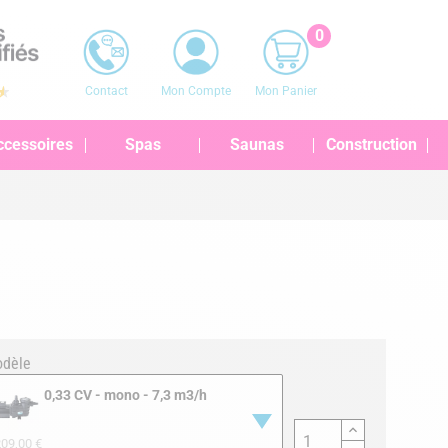
0
Contact
Mon Compte
Mon Panier
ccessoires
Spas
Saunas
Construction
dèle
0,33 CV - mono - 7,3 m3/h
09,00 €