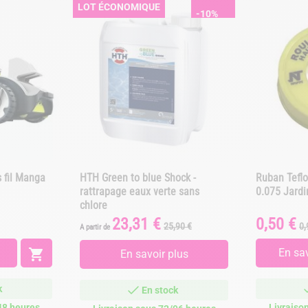
LOT ÉCONOMIQUE
-10%
 fil Manga
HTH Green to blue Shock -
Ruban Tefl
rattrapage eaux verte sans
0.075 Jard
chlore
23,31 €
0,50 €
Prix
Prix
Prix
Pr
25,90 €
0,
A partir de
de
d
base
b

En sav
En savoir plus
k
En stock
48 heures
Livraiso