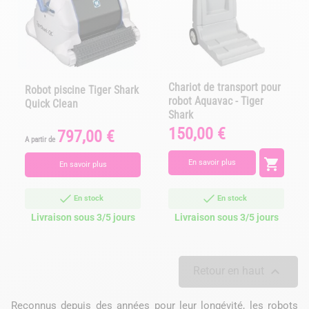
Chariot de transport pour
Robot piscine Tiger Shark
robot Aquavac - Tiger
Quick Clean
Shark
150,00 €
Prix
797,00 €
Prix
A partir de

En savoir plus
En savoir plus
En stock
En stock
Livraison sous 3/5 jours
Livraison sous 3/5 jours

Retour en haut
Reconnus depuis des années pour leur longévité, les robots