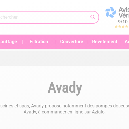

9
/
10
auffage
Filtration
Couverture
Revêtement
A
Avady
r piscines et spas, Avady propose notamment des pompes doseus
Avady, à commander en ligne sur Azialo.