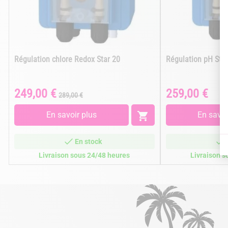
Régulation chlore Redox Star 20
Régulation pH Star
249,00 €
259,00 €
Prix
Prix
Prix
289,00 €
de
base
En savoir plus

En savoi
En stock
Livraison sous 24/48 heures
Livraison s