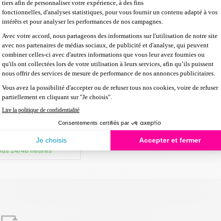
 20
r plus

En stock
ous 24/48 heures