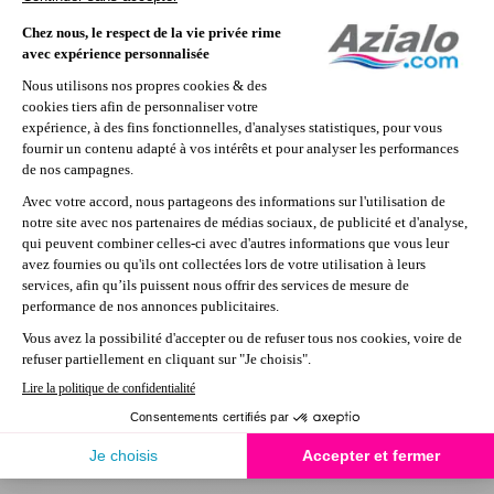
gonflable Lay-Z spa de la marque Bestway sera rapidement
l'équipement le plus incontournable de votre maison. D'une
excellente qualité
, la structure de votre spa Bestway peut
accueillir jusqu'à 6 personnes. Amis et famille seront ravis de
pouvoir partager des
instants privilégiés de relaxation
en
profitant du bouillonnement chaleureux ou déc
Lire plus