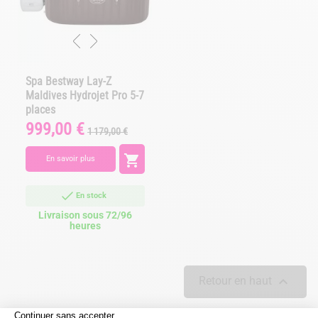
Spa Bestway Lay-Z
Maldives Hydrojet Pro 5-7
places
999,00 €
Prix
Prix
1 179,00 €
de
base

En savoir plus
En stock
Livraison sous 72/96
heures

Retour en haut
Véritable écrin de bien-être et de relaxation, votre spa