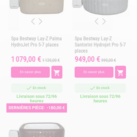
Spa Bestway Lay-Z Palma
Spa Bestway Lay-Z
HydroJet Pro 5-7 places
Santorini Hydrojet Pro 5-7
places
1 079,00 €
949,00 €
Prix
Prix
Prix
Prix
1 129,00 €
999,00 €
de
de
base
base


En savoir plus
En savoir plus
En stock
En stock
Livraison sous 72/96
Livraison sous 72/96
heures
heures
DERNIÈRES PIÈCES
-180,00 €