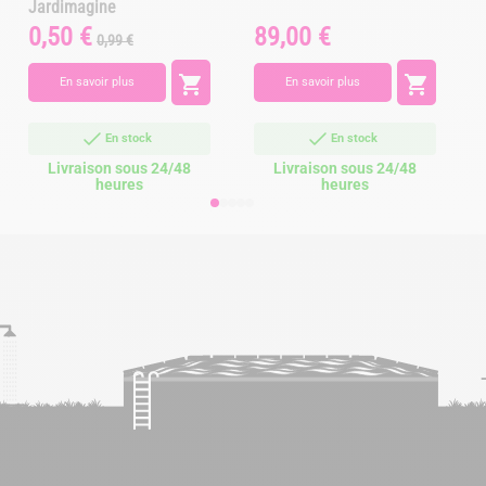
Jardimagine
0,50 €
89,00 €
Prix
Prix
Prix
0,99 €
A
de
base


En savoir plus
En savoir plus
En stock
En stock
Livraison sous 24/48
Livraison sous 24/48
heures
heures