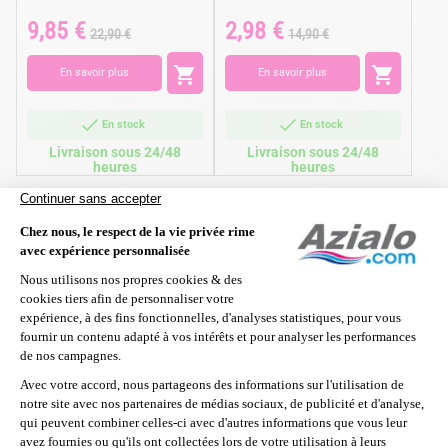
9,85 €
2,98 €
Prix
Prix
Prix
Prix
22,90 €
14,90 €
de
de
base
base


En savoir plus
En savoir plus
En stock
En stock
Livraison sous 24/48
Livraison sous 24/48
heures
heures