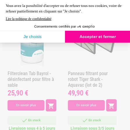
produit ont également acheté :
Filterclean Tab Bayrol -
Panneau filtrant pour
désinfectant pour filtre à
robot Tiger Shark -
sable
Aquavac (lot de 2)
25,90 €
49,90 €
Prix
Prix
P


En savoir plus
En savoir plus
En stock
En stock
Livraison sous 4 à 5 jours
Livraison sous 3/5 jours