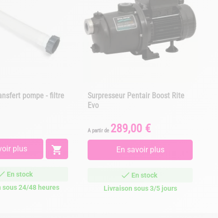
nsfert pompe - filtre
Surpresseur Pentair Boost Rite
Evo
289,00 €
Prix
A partir de
oir plus

En savoir plus
En stock
En stock
n sous 24/48 heures
Livraison sous 3/5 jours