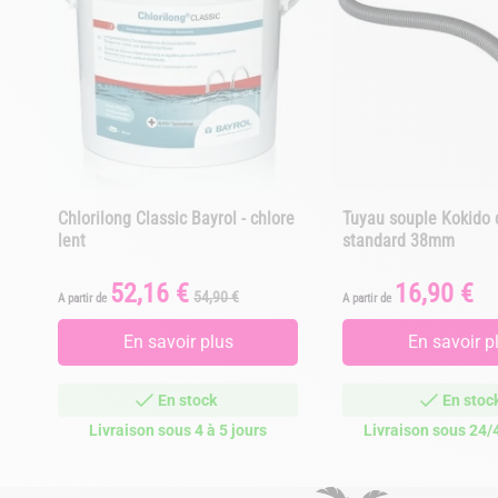
Chlorilong Classic Bayrol - chlore
Tuyau souple Kokido 
lent
standard 38mm
52,16 €
16,90 €
Prix
Prix
Prix
54,90 €
A partir de
A partir de
de
base
En savoir plus
En savoir p
En stock
En stoc
Livraison sous 4 à 5 jours
Livraison sous 24/