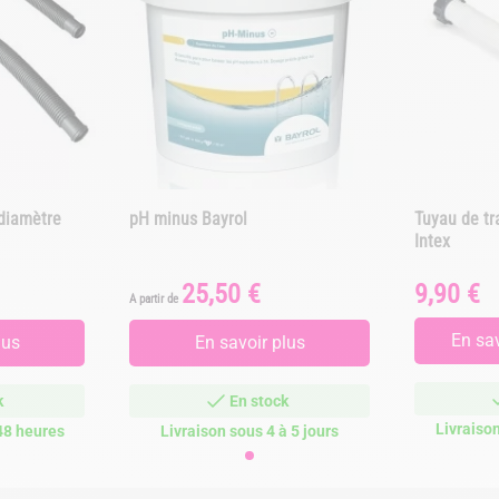
diamètre
pH minus Bayrol
Tuyau de tra
Intex
25,50 €
9,90 €
Prix
Prix
A partir de
En sav
lus
En savoir plus
k
En stock
Livraiso
48 heures
Livraison sous 4 à 5 jours