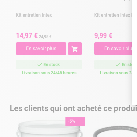
Kit entretien Intex
Kit entretien Intex ba
14,97 €
9,99 €
Prix
Prix
Prix
24,95 €
de
base
En savoir plus

En savoir plus
En stock
En stoc
Livraison sous 24/48 heures
Livraison sous 24/
Les clients qui ont acheté ce produ
-5%