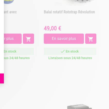
ottant avec
Balai rotatif Rototrap Révolution
E
re
49,00 €
6
Prix
Pr
oir plus

En savoir plus

En stock
En stock
n sous 24/48 heures
Livraison sous 24/48 heures