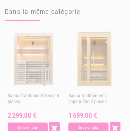
Dans la même catégorie
Sauna Traditionnel Sense 4
Sauna traditionnel à
places
vapeur Zen 2 places
2 299,00 €
1 699,00 €
Prix
Prix
P


En savoir plus
En savoir plus