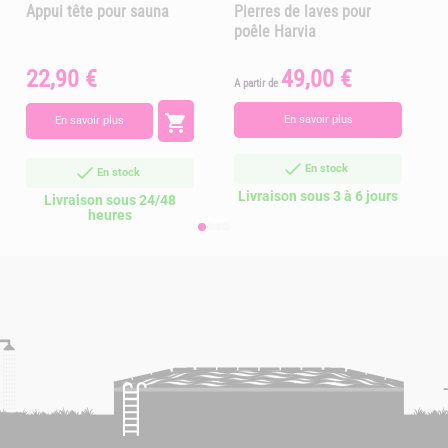
Appui tête pour sauna
Pierres de laves pour
poêle Harvia
22,90 €
49,00 €
Prix
Prix
P
A partir de

En savoir plus
En savoir plus
En stock
En stock
Livraison sous 3 à 6 jours
Livraison sous 24/48
heures