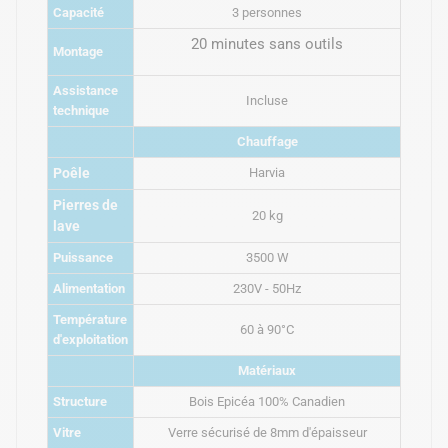
Capacité
3 personnes
20 minutes sans outils
Montage
Assistance
Incluse
technique
Chauffage
Poêle
Harvia
Pierres de
20 kg
lave
Puissance
3500 W
Alimentation
230V - 50Hz
Température
60 à 90°C
d'exploitation
Matériaux
Structure
Bois Epicéa 100% Canadien
Vitre
Verre sécurisé de 8mm d'épaisseur