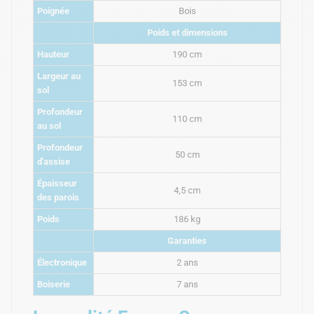
Poignée
Bois
Poids et dimensions
Hauteur
190 cm
Largeur au
153 cm
sol
Profondeur
110 cm
au sol
Profondeur
50 cm
d'assise
Épaisseur
4,5 cm
des parois
Poids
186 kg
Garanties
Électronique
2 ans
Boiserie
7 ans