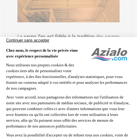
Le
sauna Zen est fidèle à la tradition
des saunas
vapeurs et leur ambiance si particulière. Afin de
vous permettre de profiter au mieux des bienfaits
de votre séance de sauna vapeur, France Sauna
intègre sur ce modèle un
éclairage d'ambiance
plus global
.
Un
éclairage d'ambiance depuis l'intérieur de la
banquette
vient compléter la douceur procurée
par les lampes installées en partie supérieure de
la cabine. L'ensemble dessine une
atmosphère
unique et enveloppante
qui vous séduira à coup
sûr.
Essence de bois : Epicéa
supérieur du Canada