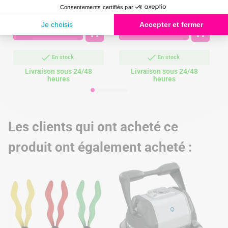
15,99 €
6,40 €
Prix
Prix
P


En savoir plus
En savoir plus
En stock
En stock
Livraison sous 24/48
Livraison sous 24/48
heures
heures
Les clients qui ont acheté ce
produit ont également acheté :