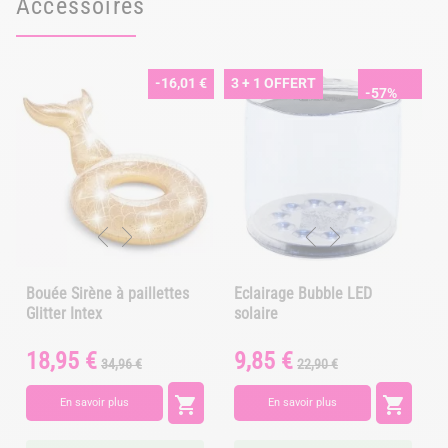
Accessoires
-16,01 €
3 + 1 OFFERT
-57%
Bouée Sirène à paillettes
Eclairage Bubble LED
Glitter Intex
solaire
18,95 €
9,85 €
Prix
Prix
Prix
Prix
34,96 €
22,90 €
de
de
base
base


En savoir plus
En savoir plus