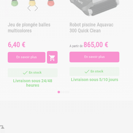
Jeu de plongée balles
Robot piscine Aquavac
multicolores
300 Quick Clean
6,40 €
865,00 €
Prix
Prix
P
A partir de

En savoir plus
En savoir plus
En stock
En stock
Livraison sous 5/10 jours
Livraison sous 24/48
heures