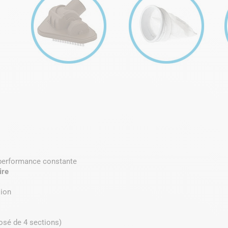
t performance constante
ire
sion
sé de 4 sections)