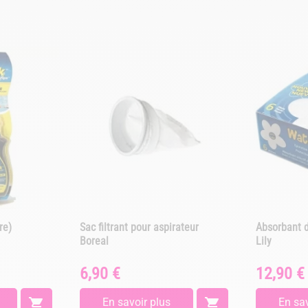
re)
Sac filtrant pour aspirateur
Absorbant d
Boreal
Lily
6,90 €
12,90 €
Prix
Prix

En savoir plus

En sav