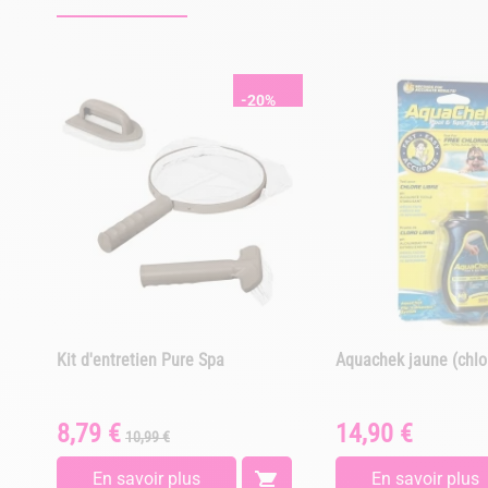
-20%
Kit d'entretien Pure Spa
Aquachek jaune (chlo
8,79 €
14,90 €
Prix
Prix
Prix
10,99 €
de
base
En savoir plus

En savoir plus