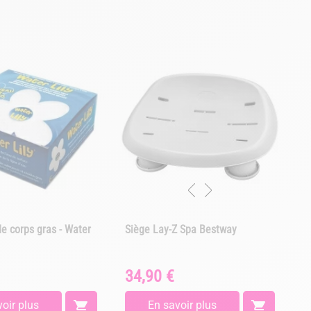
e corps gras - Water
Siège Lay-Z Spa Bestway
34,90 €
Prix
oir plus

En savoir plus
