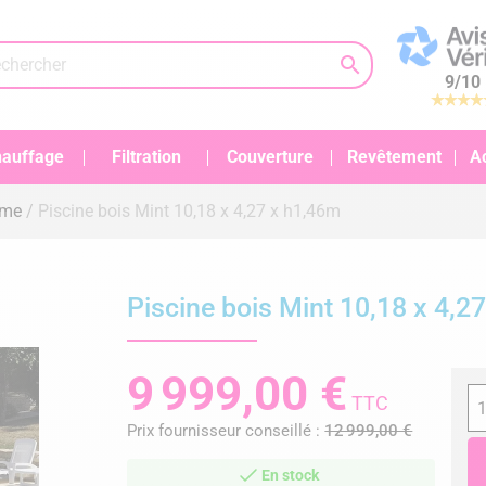

9
/
10
auffage
Filtration
Couverture
Revêtement
A
mme
Piscine bois Mint 10,18 x 4,27 x h1,46m
Piscine bois Mint 10,18 x 4,2
9 999,00 €
TTC
Prix fournisseur conseillé :
12 999,00 €
En stock