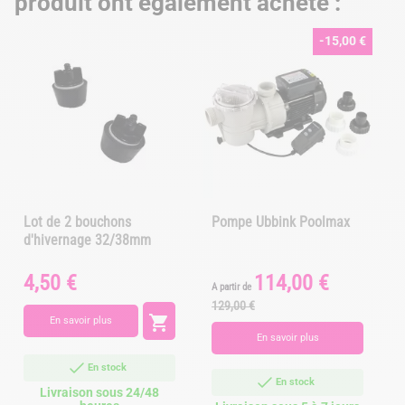
produit ont également acheté :
-15,00 €
Lot de 2 bouchons
Pompe Ubbink Poolmax
d'hivernage 32/38mm
4,50 €
114,00 €
Prix
Prix
Prix
P
A partir de
de
129,00 €
base

En savoir plus
En savoir plus
En stock
En stock
Livraison sous 24/48