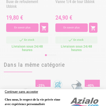
Buse de refoulement
Vanne 1/4 de tour Ubbink
Ubbink
19,80 €
24,90 €
Prix
Prix
P


En savoir plus
En savoir plus
En stock
En stock
Livraison sous 24/48
Livraison sous 24/48
heures
heures
Dans la même catégorie
-25%
-40%