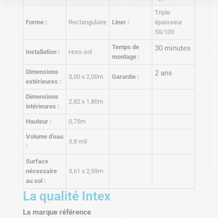
Triple
Forme :
Rectangulaire
Liner :
épaisseur
58/100
Temps de
30 minutes
Installation :
Hors-sol
montage :
Dimensions
2 ans
3,00 x 2,00m
Garantie :
extérieures :
Dimensions
2,82 x 1,80m
intérieures :
Hauteur :
0,75m
Volume d'eau
3,8 m3
:
Surface
nécessaire
3,61 x 2,59m
au sol :
La qualité Intex
La marque référence