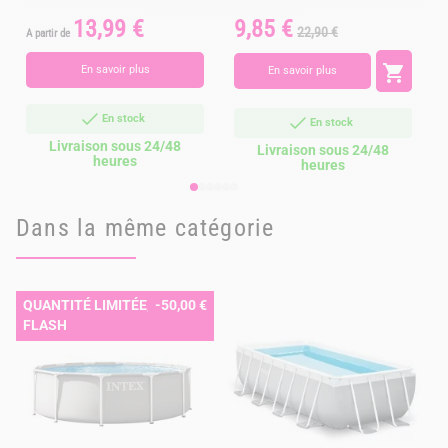
13,99 €
9,85 €
Prix
Prix
Prix
P
22,90 €
A partir de
de
base

En savoir plus
En savoir plus
En stock
En stock
Livraison sous 24/48
Livraison sous 24/48
heures
heures
Dans la même catégorie
QUANTITÉ LIMITÉE, VENTE
-50,00 €
FLASH