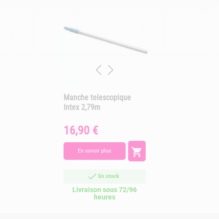
Manche telescopique
Intex 2,79m
16,90 €
Prix

En savoir plus
En stock
Livraison sous 72/96
heures