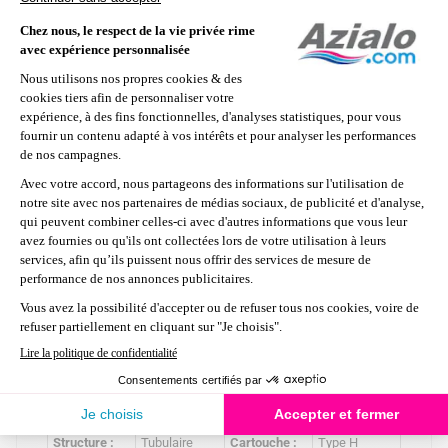
Cette certification permet à Azialo de
bénéficier de :
- Une grande disponibilité des produits de la
marque y compris les nouveautés.
- Une gamme de produits exclusifs.
- Une garantie de 2 ans sur tous les produits
Intex.
- Un traitement SAV privilégié.
Caractéristiques techniques
Système de
Epurateur à
Modèle :
Metal Frame
filtration :
cartouche
Marque :
Intex
Débit :
1,25 m3/h
Structure :
Tubulaire
Cartouche :
Type H