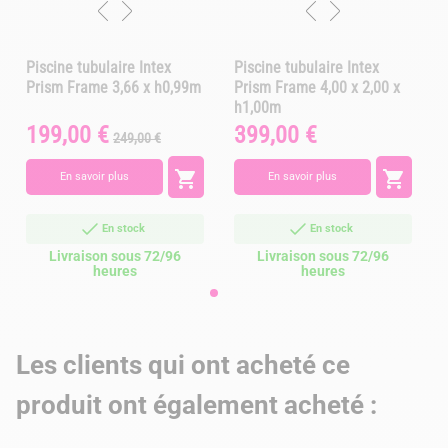
Piscine tubulaire Intex
Piscine tubulaire Intex
Prism Frame 3,66 x h0,99m
Prism Frame 4,00 x 2,00 x
h1,00m
199,00 €
399,00 €
Prix
Prix
Prix
249,00 €
de
base


En savoir plus
En savoir plus
En stock
En stock
Livraison sous 72/96
Livraison sous 72/96
heures
heures
Les clients qui ont acheté ce
produit ont également acheté :